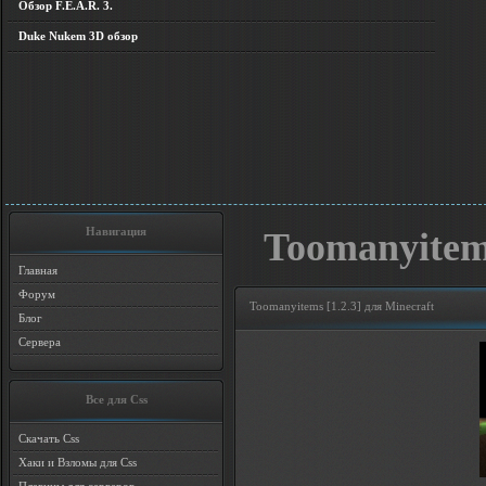
Обзор F.E.A.R. 3.
Duke Nukem 3D обзор
Навигация
Toomanyitems
Главная
Форум
Toomanyitems [1.2.3] для Minecraft
Блог
Сервера
Все для Css
Скачать Css
Хаки и Взломы для Css