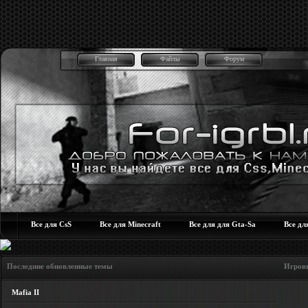
Главная
Файлы
Форум
Все для CsS
Все для Minecraft
Все для для Gta-Sa
Все дл
Последние обновленные темы Игровые но
Mafia II