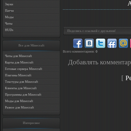
A
Звуки
Патчи
Моды
Читы
HUDs
Поделись с ссылкой с друзьями!
Все для Minecraft
Всего комментариев
:
0
Читы для Minecraft
Добавлять комментар
Карты для Minecraft
Готовые сервера Minecraft
Плагины Minecraft
[
Р
Текстуры для Minecraft
Клиенты для Minecraft
Программы для Minecraft
Моды для Minecraft
Разное для Minecraft
Интересное