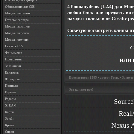
Плагины для серверов
4Toomanyitems [1.2.4] для Min
Обновления для CSS
любой блок или предмет, кот
Модели перчаток
находят только в не Creativ ре
Готовые сервера
Модели админов
Советую посмотреть
клипы из
Модели игроков
Модели оружия
Скачать CSS
С
Фоны меню
ИЛИ 
Программы
Заложники
Выстрелы
Просмотров: 1385 • автор: Гость • Загрузо
Фонарики
Прицелы
Эта качают все!
Взрывы
Радары
Source
STEAM
Reall
Карты
Зомби
Nexus A
Кровь
Спреи