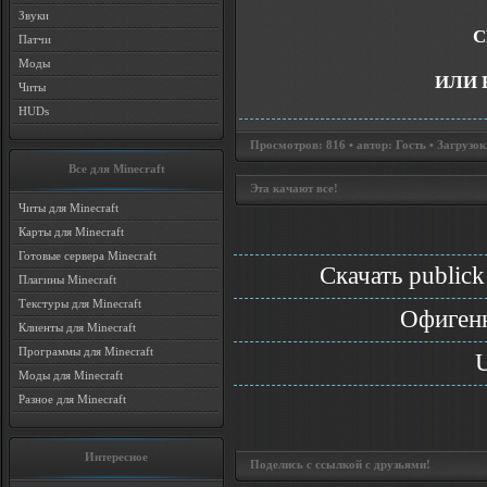
Звуки
С
Патчи
Моды
ИЛИ 
Читы
HUDs
Просмотров: 816 • автор: Гость • Загрузок
Все для Minecraft
Эта качают все!
Читы для Minecraft
Карты для Minecraft
Готовые сервера Minecraft
Скачать publick
Плагины Minecraft
Текстуры для Minecraft
Офигенн
Клиенты для Minecraft
Программы для Minecraft
U
Моды для Minecraft
Разное для Minecraft
Интересное
Поделись с ссылкой с друзьями!