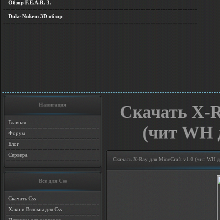
Обзор F.E.A.R. 3.
Duke Nukem 3D обзор
Навигация
Скачать X-R
Главная
(чит WH 
Форум
Блог
Сервера
Скачать X-Ray для MineCraft v1.0 (чит WH 
Все для Css
Скачать Css
Хаки и Взломы для Css