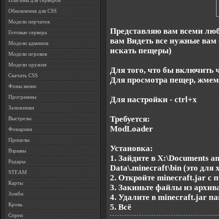
Плагины для серверов
Обновления для CSS
Модели перчаток
Представляю вам всеми люб
Готовые сервера
вам Видеть все нужные вам 
Модели админов
искать пещеры)
Модели игроков
Модели оружия
Для того, что бы включить ч
Скачать CSS
Для просмотра пещер, жмем
Фоны меню
Программы
Для настройки - ctrl+x
Заложники
Требуется:
Выстрелы
ModLoader
Фонарики
Прицелы
Установка:
Взрывы
1. Зайдите в X:\Documents a
Радары
Data\.minecraft\bin (это для 
STEAM
2. Откройте minecraft.jar 
Карты
3. Закиньте файлы из архив
Зомби
4. Удалите в minecraft.jar 
Кровь
5. Всё
Спреи