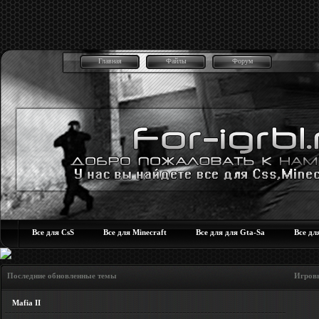
Главная
Файлы
Форум
Все для CsS
Все для Minecraft
Все для для Gta-Sa
Все дл
Последние обновленные темы Игровые но
Mafia II