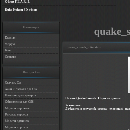
Обзор F.E.A.R. 3.
Duke Nukem 3D обзор
Навигация
quake_
Главная
Форум
quake_sounds_ultimatum
Блог
Сервера
Все для Css
Скачать Css
Хаки и Взломы для Css
Плагины для серверов
Новые Quake Sounds. Одни из лучших
Обновления для CSS
Установка:
Модели перчаток
Добавить в server.cfg строку: exec mani_qu
Готовые сервера
Модели админов
Модели игроков