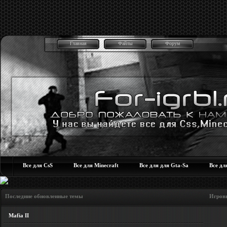
Главная
Файлы
Форум
Все для CsS
Все для Minecraft
Все для для Gta-Sa
Все дл
Последние обновленные темы Игровые но
Mafia II