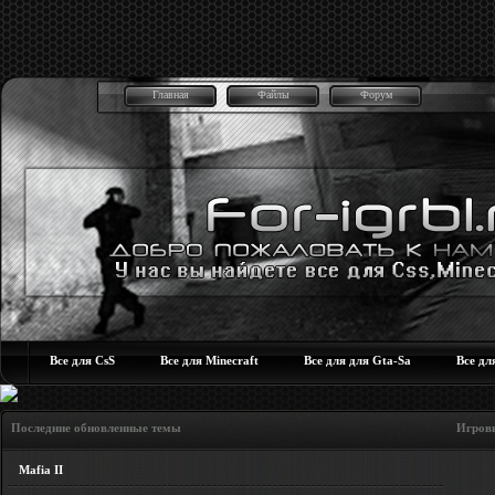
Главная
Файлы
Форум
Все для CsS
Все для Minecraft
Все для для Gta-Sa
Все дл
Последние обновленные темы Игровые но
Mafia II