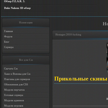
Обзор F.E.A.R. 3.
Duke Nukem 3D обзор
Навигация
Ho
Главная
Hostages 2010 fucking
Форум
Блог
Сервера
Все для Css
Скачать Css
Хаки и Взломы для Css
Прикольные скины 
Плагины для серверов
Обновления для CSS
Модели перчаток
Готовые сервера
Модели админов
Модели игроков