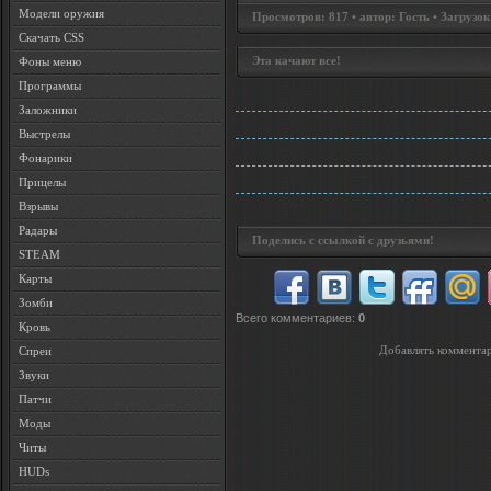
Модели оружия
Просмотров: 817 • автор: Гость • Загрузок
Скачать CSS
Эта качают все!
Фоны меню
Программы
Заложники
Выстрелы
Фонарики
Прицелы
Взрывы
Радары
Поделись с ссылкой с друзьями!
STEAM
Карты
Зомби
Всего комментариев
:
0
Кровь
Добавлять комментар
Спреи
Звуки
Патчи
Моды
Читы
HUDs