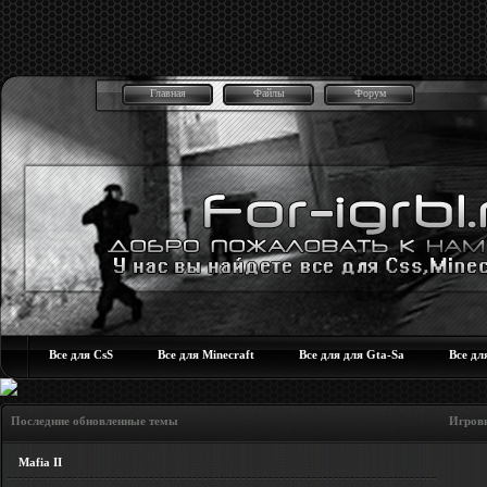
Главная
Файлы
Форум
Все для CsS
Все для Minecraft
Все для для Gta-Sa
Все дл
Последние обновленные темы Игровые но
Mafia II