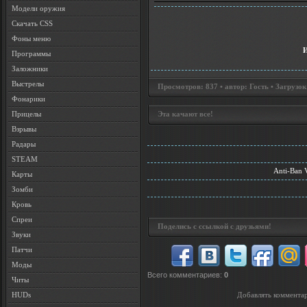
Модели оружия
Скачать CSS
Фоны меню
Программы
Заложники
Выстрелы
Просмотров: 837 • автор: Гость • Загрузок
Фонарики
Прицелы
Эта качают все!
Взрывы
Радары
STEAM
Anti-Ban 
Карты
Зомби
Кровь
Спреи
Поделись с ссылкой с друзьями!
Звуки
Патчи
Моды
Всего комментариев
:
0
Читы
HUDs
Добавлять комментар