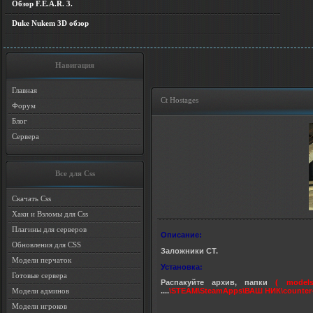
Обзор F.E.A.R. 3.
Duke Nukem 3D обзор
Навигация
Главная
Ct Hostages
Форум
Блог
Сервера
Все для Css
Скачать Css
Хаки и Взломы для Css
Плагины для серверов
Описание:
Обновления для CSS
Заложники CT.
Модели перчаток
Установка:
Готовые сервера
Распакуйте архив, папки
( models
Модели админов
....
\STEAM\SteamApps\ВАШ НИК\counter-st
Модели игроков