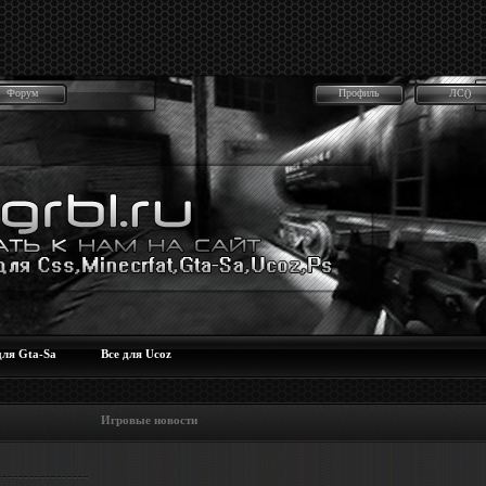
Форум
Профиль
ЛС()
для Gta-Sa
Все для Ucoz
 Игровые новости