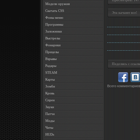
Просмотров: 1477 
Модели оружия
Скачать CSS
Эта качают все!
Фоны меню
Программы
Заложники
Выстрелы
Фонарики
Прицелы
Взрывы
Поделись с ссылк
Радары
STEAM
Карты
Всего комментарие
Зомби
Кровь
Спреи
Звуки
Патчи
Моды
Читы
HUDs