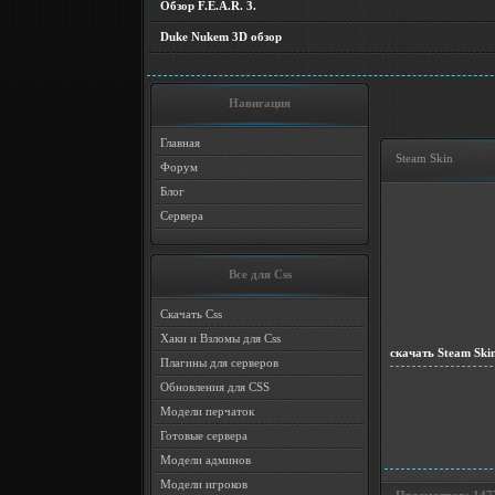
Обзор F.E.A.R. 3.
Duke Nukem 3D обзор
Навигация
Главная
Steam Skin
Форум
Блог
Сервера
Все для Css
Скачать Css
Хаки и Взломы для Css
скачать Steam Ski
Плагины для серверов
Обновления для CSS
Модели перчаток
Готовые сервера
Модели админов
Модели игроков