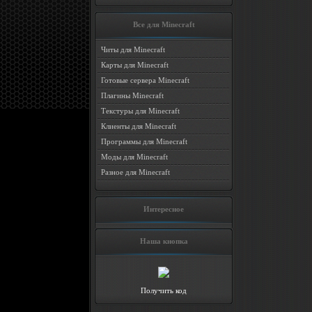
Все для Minecraft
Читы для Minecraft
Карты для Minecraft
Готовые сервера Minecraft
Плагины Minecraft
Текстуры для Minecraft
Клиенты для Minecraft
Программы для Minecraft
Моды для Minecraft
Разное для Minecraft
Интересное
Наша кнопка
Получить код