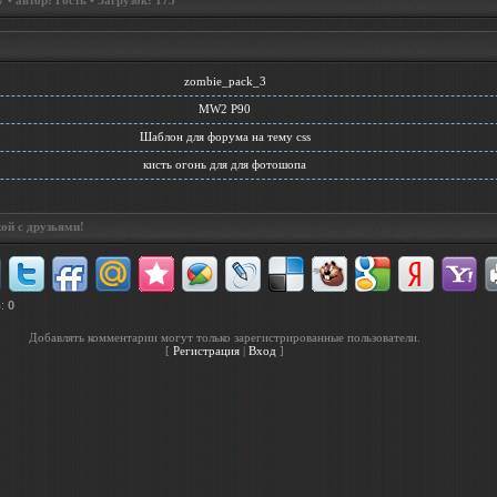
• автор: Гость • Загрузок: 175
zombie_pack_3
MW2 P90
Шаблон для форума на тему css
кисть огонь для для фотошопа
ой с друзьями!
в
:
0
Добавлять комментарии могут только зарегистрированные пользователи.
[
Регистрация
|
Вход
]