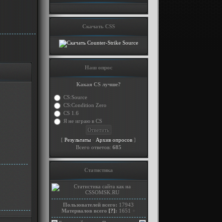
Скачать CSS
Наш опрос
Какая CS лучше?
CS:Source
CS:Condition Zero
CS 1.6
Я не играю в CS
[
·
]
Результаты
Архив опросов
Всего ответов:
685
Статистика
Пользователей всего:
17943
Материалов всего
[?]
:
1651
+