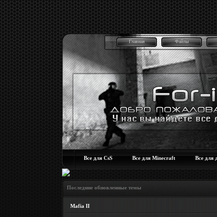
Главная
Файлы
Все для CsS
Все для Minecraft
Все для 
Последние обновленные темы
Mafia II