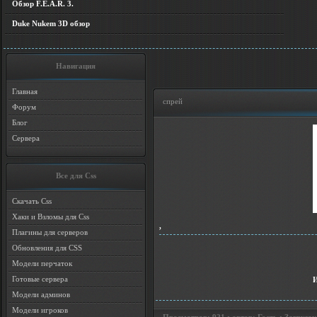
Обзор F.E.A.R. 3.
Duke Nukem 3D обзор
Навигация
Главная
спрей
Форум
Блог
Сервера
Все для Css
Скачать Css
Хаки и Взломы для Css
,
Плагины для серверов
Обновления для CSS
Модели перчаток
Готовые сервера
Модели админов
Модели игроков