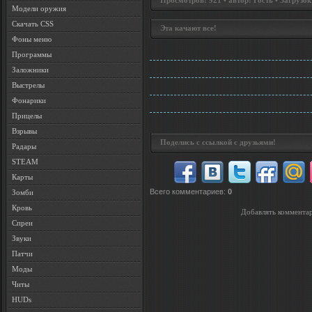
Просмотров: 921 • автор: Гость • Загрузок
Модели оружия
Скачать CSS
Эта качают все!
Фоны меню
Программы
Заложники
Выстрелы
Фонарики
Прицелы
Взрывы
Поделись с ссылкой с друзьями!
Радары
STEAM
Карты
Всего комментариев
:
0
Зомби
Кровь
Добавлять комментар
Спреи
Звуки
Патчи
Моды
Читы
HUDs