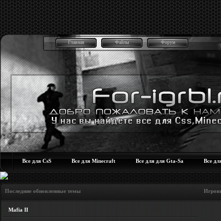
Главная
Файлы
Форум
Все для CsS
Все для Minecraft
Все для для Gta-Sa
Все дл
Последние обновленные темы Игровые но
Mafia II