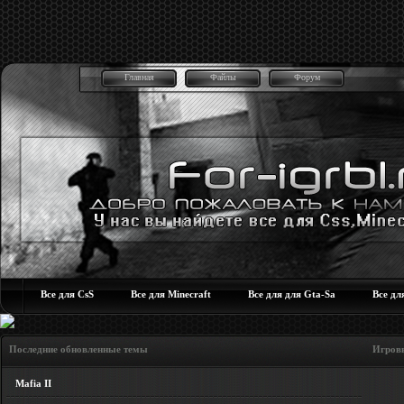
Главная
Файлы
Форум
Все для CsS
Все для Minecraft
Все для для Gta-Sa
Все дл
Последние обновленные темы Игровые но
Mafia II