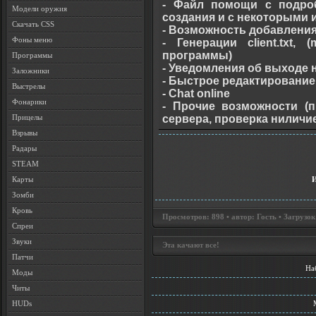
- Файл помощи с подро
Модели оружия
создания и с некоторыми 
Скачать CSS
- Возможность добавления
Фоны меню
- Генерации client.txt, (
программы)
Программы
- Уведомления об выходе
Заложники
- Быстрое редактирование
Выстрелы
- Chat online
Фонарики
- Прочие возможности (п
сервера, проверка ниличи
Прицелы
Взрывы
Радары
STEAM
Карты
Зомби
Кровь
Просмотров: 898 • автор: Гость • Загрузок
Спреи
Звуки
Эта качают все!
Патчи
На
Моды
Читы
HUDs