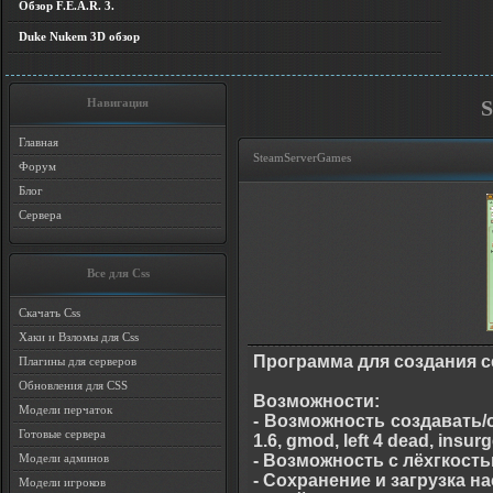
Обзор F.E.A.R. 3.
Duke Nukem 3D обзор
Навигация
S
Главная
SteamServerGames
Форум
Блог
Сервера
Все для Css
Скачать Css
Хаки и Взломы для Css
Программа для создания с
Плагины для серверов
Обновления для CSS
Возможности:
Модели перчаток
- Возможность создавать/об
Готовые сервера
1.6, gmod, left 4 dead, insur
- Возможность с лёхгкост
Модели админов
- Сохранение и загрузка н
Модели игроков