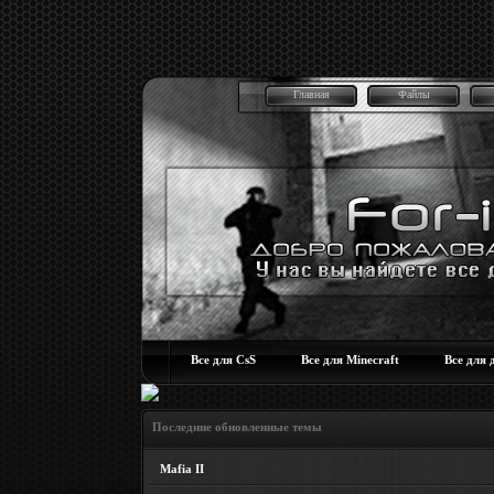
Главная
Файлы
Все для CsS
Все для Minecraft
Все для 
Последние обновленные темы
Mafia II