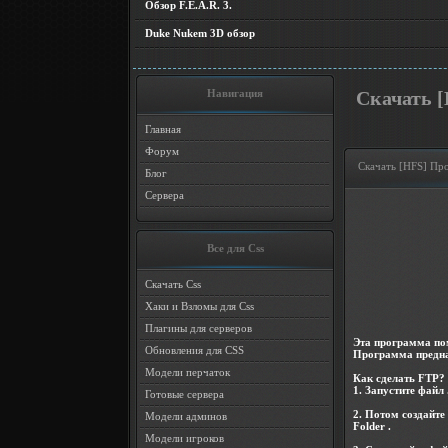
Обзор F.E.A.R. 3.
Duke Nukem 3D обзор
Навигация
Скачать [
Главная
Форум
Скачать [HFS] Про
Блог
Сервера
Все для Css
Скачать Css
Хаки и Взломы для Css
Плагины для серверов
Эта программа пом
Обновления для CSS
Программа предназ
Модели перчаток
Как сделать FTP? 
1. Запустите файл .
Готовые сервера
2. Потом создайте 
Модели админов
Folder .
Модели игроков