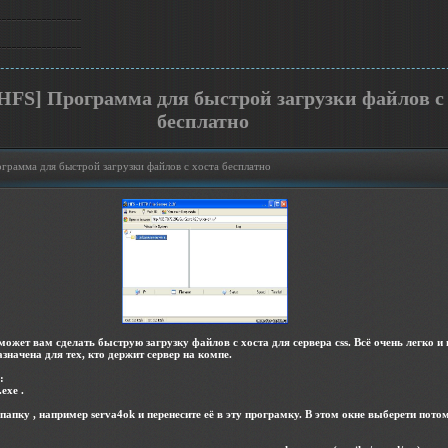
HFS] Программа для быстрой загрузки файлов с 
бесплатно
грамма для быстрой загрузки файлов с хоста бесплатно
ожет вам сделать быструю загрузку файлов с хоста для сервера css. Всё очень легко и 
начена для тех, кто держит сервер на компе.
:
exe .
папку , например serva4ok и перенесите её в эту програмку. В этом окне выберети потом