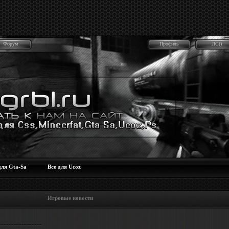
Форум
Профиль
ЛС()
для Gta-Sa
Все для Ucoz
 Игровые новости