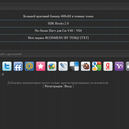
Большой красивый баннер 468х60 в темных тонах
SDK Hooks 2.0
No-Steam Патч для Сss V40 - V64
Моё первое RCONMENU BY TEM@ [TXT]
ой с друзьями!
в
:
0
Добавлять комментарии могут только зарегистрированные пользователи.
[
Регистрация
|
Вход
]