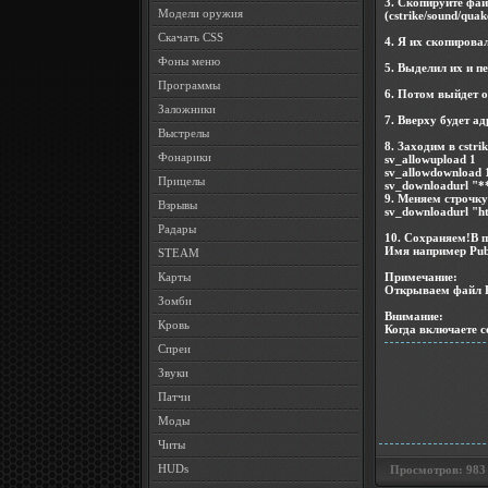
3. Скопируйте файл
Модели оружия
(cstrike/sound/quake
Скачать CSS
4. Я их скопировал
Фоны меню
5. Выделил их и пе
Программы
6. Потом выйдет ок
Заложники
7. Вверху будет ад
Выстрелы
8. Заходим в cstrik
Фонарики
sv_allowupload 1
sv_allowdownload 
Прицелы
sv_downloadurl "*
9. Меняем строчку
Взрывы
sv_downloadurl "ht
Радары
10. Сохраняем!В п
Имя например Publ
STEAM
Примечание:
Карты
Открываем файл Pu
Зомби
Внимание:
Кровь
Когда включаете с
Спреи
Звуки
Патчи
Моды
Читы
HUDs
Просмотров: 983 •