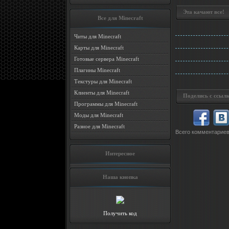
Эта качают все!
Все для Minecraft
Читы для Minecraft
Карты для Minecraft
Готовые сервера Minecraft
Плагины Minecraft
Текстуры для Minecraft
Клиенты для Minecraft
Поделись с ссылк
Программы для Minecraft
Моды для Minecraft
Разное для Minecraft
Всего комментарие
Интересное
Наша кнопка
Получить код