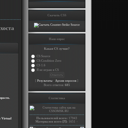
Скачать CSS
хоста
Наш опрос
Какая CS лучше?
CS:Source
CS:Condition Zero
CS 1.6
Я не играю в CS
[
·
]
Результаты
Архив опросов
Всего ответов:
685
просто.
Статистика
Пользователей всего:
17943
 Virtual
Материалов всего
[?]
:
1651
+