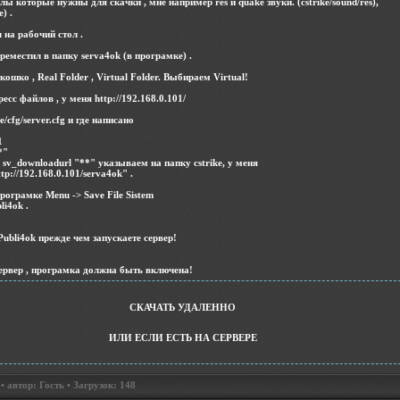
ы которые нужны для скачки , мне например res и quake звуки. (cstrike/sound/res),
) .
 на рабочий стол .
реместил в папку serva4ok (в програмке) .
ошко , Real Folder , Virtual Folder. Выбираем Virtual!
ресс файлов , у меня http://192.168.0.101/
e/cfg/server.cfg и где написано
1
*"
 sv_downloadurl "**" указываем на папку cstrike, у меня
tp://192.168.0.101/serva4ok" .
рограмке Menu -> Save File Sistem
i4ok .
bli4ok прежде чем запускаете сервер!
ервер , програмка должна быть включена!
СКАЧАТЬ УДАЛЕННО
ИЛИ ЕСЛИ ЕСТЬ НА СЕРВЕРЕ
 автор: Гость • Загрузок: 148