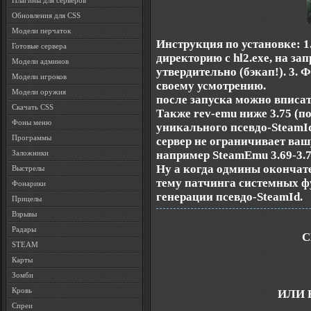
Плагины для серверов
Обновления для CSS
Модели перчаток
Инструкция по установке: 1.
Готовые сервера
директорию с hl2.exe, на з
Модели админов
утвердительно (бэкап!). 3. 
Модели игроков
своему усмотрению.
Модели оружия
после запуска можно вписат
Скачать CSS
Также rev-emu ниже 3.75 (п
Фоны меню
уникального псевдо-SteamId 
Программы
сервер не ограничивает ваш
например SteamEmu 3.69-3.7
Заложники
Ну а когда одмины окончате
Выстрелы
тему патчинга системных ф
Фонарики
генерации псевдо-SteamId.
Прицелы
Взрывы
Радары
С
STEAM
Карты
Зомби
Кровь
ИЛИ 
Спреи