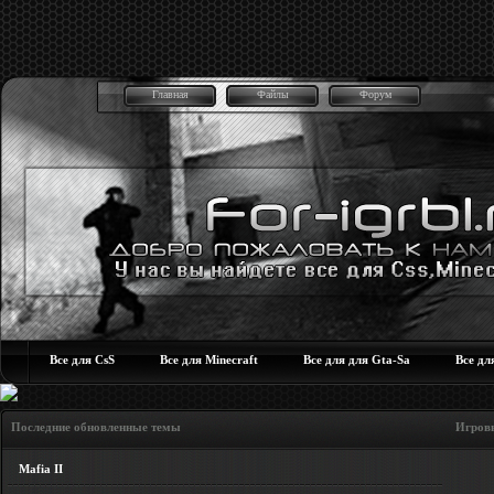
Главная
Файлы
Форум
Все для CsS
Все для Minecraft
Все для для Gta-Sa
Все дл
Последние обновленные темы Игровые но
Mafia II