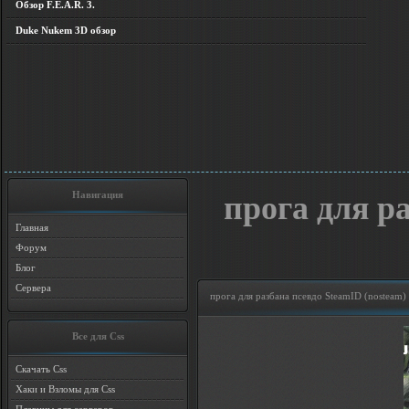
Обзор F.E.A.R. 3.
Duke Nukem 3D обзор
Навигация
прога для р
Главная
Форум
Блог
Сервера
прога для разбана псевдо SteamID (nosteam)
Все для Css
Скачать Css
Хаки и Взломы для Css