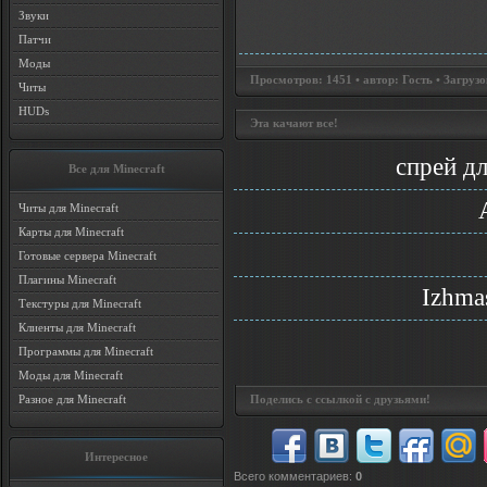
Звуки
Патчи
Моды
Просмотров: 1451 • автор: Гость • Загрузо
Читы
HUDs
Эта качают все!
спрей д
Все для Minecraft
Читы для Minecraft
Карты для Minecraft
Готовые сервера Minecraft
Плагины Minecraft
Izhma
Текстуры для Minecraft
Клиенты для Minecraft
Программы для Minecraft
Моды для Minecraft
Разное для Minecraft
Поделись с ссылкой с друзьями!
Интересное
Всего комментариев
:
0