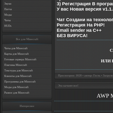
3) Регистрация В прогр
Звуки
У вас Новая версия v1.1
Патчи
Моды
Чат Создани на техноло
Читы
Регистрация На PHP!
HUDs
Emali sender на C++
БЕЗ ВИРУСА!
Все для Minecraft
Читы для Minecraft
С
Карты для Minecraft
Готовые сервера Minecraft
ИЛИ 
Плагины Minecraft
Текстуры для Minecraft
Просмотров: 1028 • автор: Гость • Загрузо
Клиенты для Minecraft
Программы для Minecraft
Эта качают все!
Моды для Minecraft
Разное для Minecraft
AWP 
Интересное