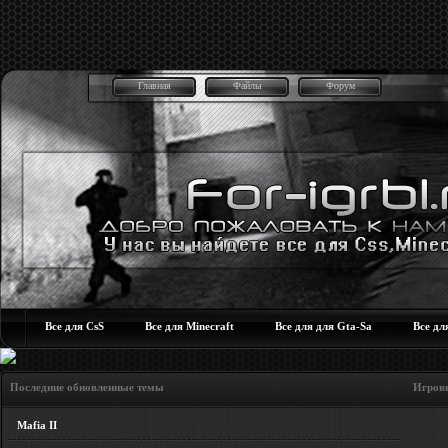
Главная
Файлы
Форум
Все для CsS
Все для Minecraft
Все для для Gta-Sa
Все дл
Последние обновленные темы Игровые но
Mafia II