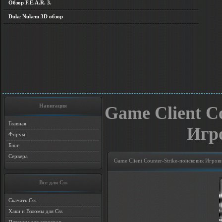
Обзор F.E.A.R. 3.
Duke Nukem 3D обзор
Навигация
Game Client C
Главная
Игр
Форум
Блог
Сервера
Game Client Counter-Strike-поисковик Игров
Все для Css
Скачать Css
Хаки и Взломы для Css