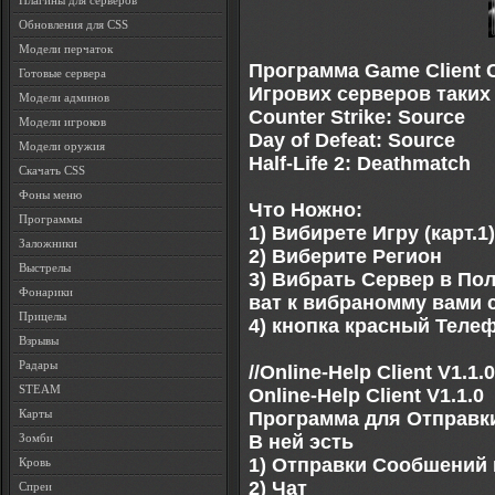
Плагины для серверов
Обновления для CSS
Модели перчаток
Программа Game Client 
Готовые сервера
Игрових серверов таких 
Модели админов
Counter Strike: Source
Модели игроков
Day of Defeat: Source
Модели оружия
Half-Life 2: Deathmatch
Скачать CSS
Фоны меню
Что Ножно:
Программы
1) Вибирете Игру (карт.1
Заложники
2) Виберите Регион
Выстрелы
3) Вибрать Сервер в По
Фонарики
ват к вибраномму вами 
Прицелы
4) кнопка красный Телефо
Взрывы
Радары
//Online-Help Client V1.1.
STEAM
Online-Help Client V1.1.0
Карты
Программа для Отправк
В ней эсть
Зомби
1) Отправки Сообшений 
Кровь
2) Чат
Спреи