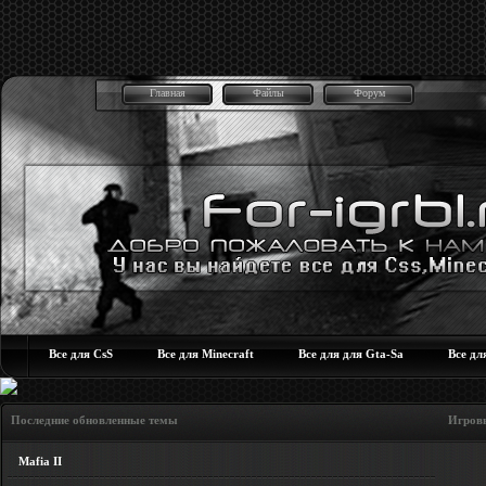
Главная
Файлы
Форум
Все для CsS
Все для Minecraft
Все для для Gta-Sa
Все дл
Последние обновленные темы Игровые но
Mafia II