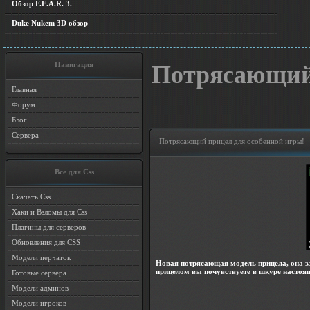
Обзор F.E.A.R. 3.
Duke Nukem 3D обзор
Навигация
Потрясающий 
Главная
Форум
Блог
Сервера
Потрясающий прицел для особенной игры!
Все для Css
Скачать Css
Хаки и Взломы для Css
Плагины для серверов
Обновления для CSS
Модели перчаток
Новая потрясающая модель прицела, она за
прицелом вы почувствуете в шкуре настоящ
Готовые сервера
Модели админов
Модели игроков