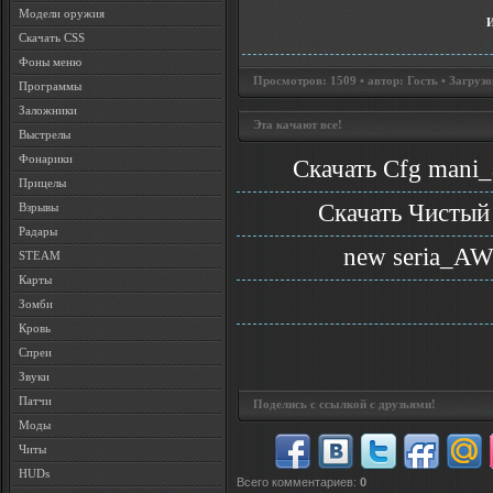
Модели оружия
Скачать CSS
Фоны меню
Просмотров: 1509 • автор: Гость • Загрузо
Программы
Заложники
Эта качают все!
Выстрелы
Фонарики
Скачать Cfg mani_
Прицелы
Скачать Чистый
Взрывы
Радары
new seria_AW
STEAM
Карты
Зомби
Кровь
Спреи
Звуки
Патчи
Поделись с ссылкой с друзьями!
Моды
Читы
HUDs
Всего комментариев
:
0