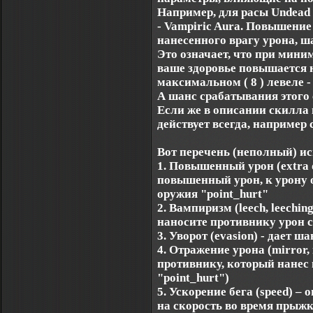
Например, для расы Undead 
- Vampiric Aura. Повышение
нанесенного врагу урона, ш
Это означает, что при мини
ваше здоровье повышается н
максимальном ( 8 ) левеле -
А шанс срабатывания этого с
Если же в описании скилла ш
действует всегда, например 
Вот перечень (неполный) и
1. Повышенный урон (extra 
повышенный урон, к урону о
оружия "point_hurt"
2. Вампиризм (leech, leechin
наносите противнику урон 
3. Уворот (evasion) - дает 
4. Отражение урона (mirror,
противнику, который нанес 
"point_hurt")
5. Ускорение бега (speed) – 
на скорость во время прыжко