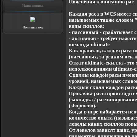
Пояснения к описанию рас
Наша кнопка
Каждая раса в WCS имеет с
называемых также словом "
виды скиллов:
Получить код
- пассивный - срабатывает с
- активный - требует нажати
команда ultimate
Как правило, каждая раса 
(пассивных, за редким исклю
Откат ultimate-скилла - эт
использованиями ultimate-
Скиллы каждой расы имеют 
уровней, называемых слово
Каждый скилл каждой расы 
Прокачка расы происходит 
(закладка / разминирование
(shopmenu).
Когда в игре набирается не
количество опыта (называем
левелы каких скиллов пов
От левелов зависят шанс, у
параметры, влияющие на по