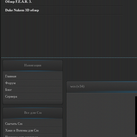
Обзор F.E.A.R. 3.
Duke Nukem 3D обзор
Навигация
Главная
Форум
wcs (v34)
Блог
Сервера
Все для Css
Скачать Css
Хаки и Взломы для Css