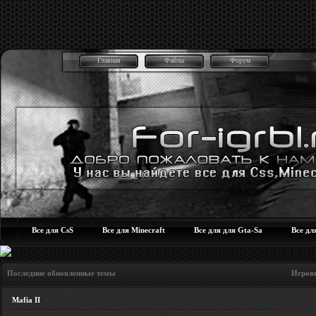
Главная
Файлы
Форум
Все для CsS
Все для Minecraft
Все для для Gta-Sa
Все дл
Последние обновленные темы Игровые но
Mafia II