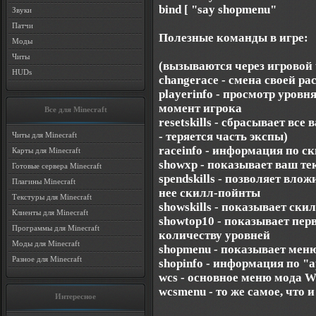
bind [ "say shopmenu"
Звуки
Патчи
Полезные команды в игре:
Моды
Читы
(вызываются через игровой 
HUDs
changerace - смена своей ра
playerinfo - просмотр уров
момент игрока
Все для Minecraft
resetskills - сбрасывает в
- теряется часть экспы)
Читы для Minecraft
raceinfo - информация по с
Карты для Minecraft
showxp - показывает ваш т
Готовые сервера Minecraft
spendskills - позволяет вл
Плагины Minecraft
нее скилл-пойнты
Текстуры для Minecraft
showskills - показывает ск
Клиенты для Minecraft
showtop10 - показывает пер
Программы для Minecraft
количеству уровней
Моды для Minecraft
shopmenu - показывает меню
Разное для Minecraft
shopinfo - информация по "
wcs - основное меню мода 
wcsmenu - то же самое, что
Интересное