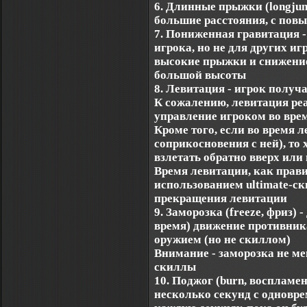
6. Длинные прыжки (longjum
большие расстояния, с пов
7. Пониженная гравитация -
игрока, но не для других иг
высокие прыжки и снижение
большой высоты
8. Левитация - игрок получ
К сожалению, левитация реа
управление игроком во врем
Кроме того, если во время 
соприкосновения с ней), то 
взлетать обратно вверх или
Время левитации, как прави
использованием ultimate-ск
прекращения левитации
9. Заморозка (freeze, фриз)
время) движение противник
оружием (но не скиллом)
Внимание - заморозка не ме
скиллы
10. Поджог (burn, воспламе
несколько секунд с одновр