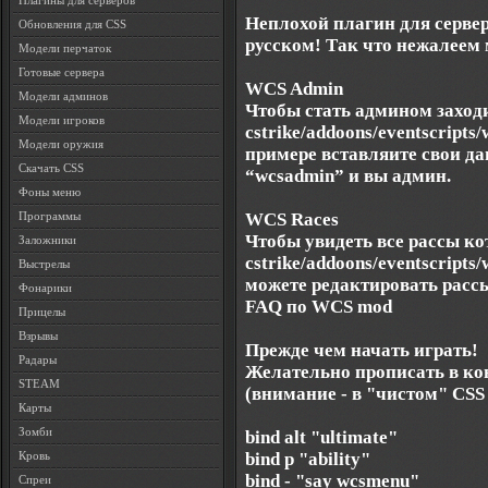
Плагины для серверов
Неплохой плагин для сервера
Обновления для CSS
русском! Так что нежалеем 
Модели перчаток
Готовые сервера
WCS Admin
Модели админов
Чтобы стать админом заход
Модели игроков
cstrike/addoons/eventscrip
Модели оружия
примере вставляите свои да
Скачать CSS
“wcsadmin” и вы админ.
Фоны меню
WCS Races
Программы
Чтобы увидеть все рассы ко
Заложники
cstrike/addoons/eventscript
Выстрелы
можете редактировать рассы
Фонарики
FAQ по WCS mod
Прицелы
Взрывы
Прежде чем начать играть!
Радары
Желательно прописать в к
STEAM
(внимание - в "чистом" CSS 
Карты
Зомби
bind alt "ultimate"
bind p "ability"
Кровь
bind - "say wcsmenu"
Спреи