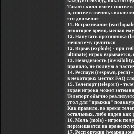
каждую секунду, пока он буд
Такой скилл имеет соответ
и, соответственно, сильно 
его движение
11. Встряхивание (earthquak
некоторое время, мешая ему
12. Напугать противника (ba
мешая ему целиться
12. Взрыв (explode) - при г
ultimate) игрок взрывается
13. Невидимость (invisibilit
правило, не полную а част
14. Респаун (respawn, респ)
в некоторых местах FAQ сл
15. Телепорт (teleport) - те
экран игрока может затемн
Телепорт обычно реализует
угол для "прыжка" поаккур
Как правило, во время тел
остальных, либо виден как 
16. Моль (mole) - игрок пол
перемещается на вражескую 
17. Респ оружия (weapon sou