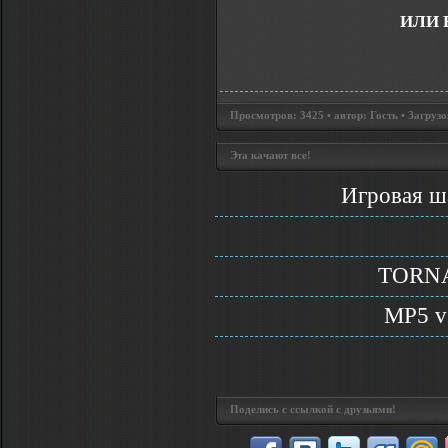
ИЛИ 
Просмотров: 3425 • автор: Гость • Загрузо
Эта качают все!
Игровая ша
TORNAD
MP5 v
Поделись с ссылкой с друзьями!