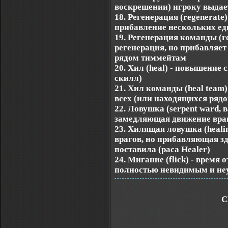
воскрешении) игроку выдае
18. Регенерация (regenerate)
прибавление нескольких ед
19. Регенерация команды (re
регенерация, но прибавляет
рядом тиммейтам
20. Хил (heal) - повышение с
скилл)
21. Хил команды (heal team)
всех (или находящихся ряд
22. Ловушка (serpent ward, 
замедляющая движение враг
23. Хилящая ловушка (heali
врагов, но прибавляющая зд
поставила (раса Healer)
24. Мигание (flick) - время
полностью невидимым и н
С