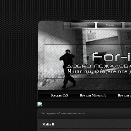
Главная
Файлы
Все для CsS
Все для Minecraft
Все для 
Последние обновленные темы
Mafia II