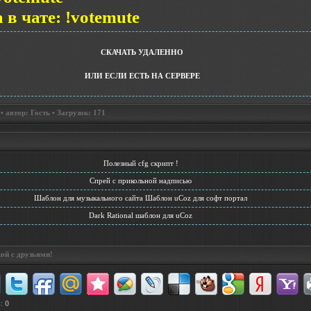
в чате: !votemute
СКАЧАТЬ УДАЛЕННО
ИЛИ ЕСЛИ ЕСТЬ НА СЕРВЕРЕ
 автор: Гость • Загрузок: 171
Полезный cfg скрипт !
Cпрей с прикольной надписью
Шаблон для музыкального сайта Шаблон uCoz для софт портал
Dark Rational шаблон для uCoz
ой с друзьями!
в
:
0