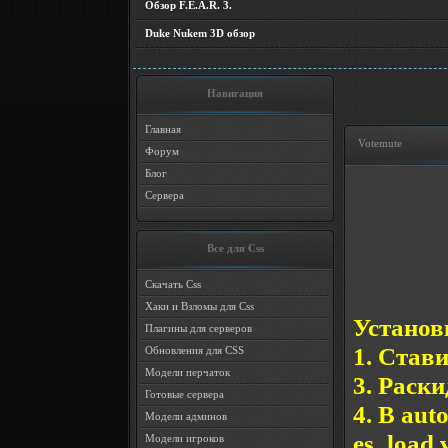
Обзор F.E.A.R. 3.
Duke Nukem 3D обзор
Навигация
Главная
Votemute
Форум
Блог
Сервера
Все для Css
Скачать Css
Хаки и Взломы для Css
Установ
Плагины для серверов
1. Стави
Обновления для CSS
Модели перчаток
3. Раск
Готовые сервера
4. В aut
Модели админов
es_load 
Модели игроков