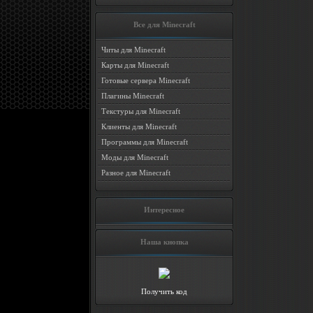
Все для Minecraft
Читы для Minecraft
Карты для Minecraft
Готовые сервера Minecraft
Плагины Minecraft
Текстуры для Minecraft
Клиенты для Minecraft
Программы для Minecraft
Моды для Minecraft
Разное для Minecraft
Интересное
Наша кнопка
Получить код