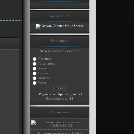
Скачать CSS
Наш опрос
Чего не хватает на сайте?
Плагины
Программы
Карты
Скины
Модели
Читы
[
·
]
Результаты
Архив опросов
Всего ответов:
414
Статистика
Пользователей всего:
17943