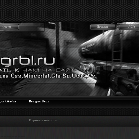
Форум
Профиль
ЛС()
для Gta-Sa
Все для Ucoz
 Игровые новости