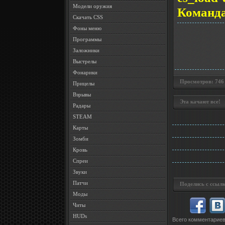
Модели оружия
Команда 
Скачать CSS
Фоны меню
Программы
Заложники
Выстрелы
Фонарики
Просмотров: 746 •
Прицелы
Взрывы
Эта качают все!
Радары
STEAM
Карты
Зомби
Кровь
Спреи
Звуки
Патчи
Поделись с ссылк
Моды
Читы
HUDs
Всего комментарие