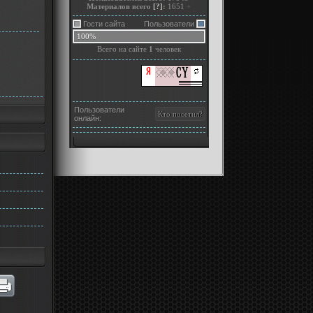
Материалов всего
[?]
:
1651
+
Гости сайта
Пользователи
100%
Всего на сайте
1
человек
Пользователи
онлайн: