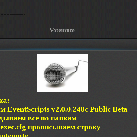
Votemute
ка:
м EventScripts v2.0.0.248c Public Beta
идываем все по папкам
oexec.cfg прописываем строку
votemute