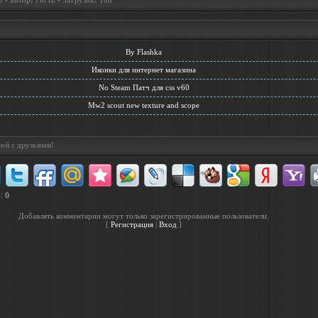
• автор: Гость • Загрузок: 188
By Flashka
Иконки для интернет магазина
No Steam Патч для css v60
Mw2 scout new texture and scope
ой с друзьями!
в
:
0
Добавлять комментарии могут только зарегистрированные пользователи.
[
Регистрация
|
Вход
]