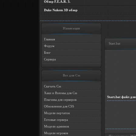
Обзор F.E.A.R. 3.
Duke Nukem 3D обзор
Навигация
Главная
Start.bat
Форум
Блог
Сервера
Все для Css
Скачать Css
Хаки и Взломы для Css
Start.bat файл для
Плагины для серверов
Обновления для CSS
Модели перчаток
Готовые сервера
Модели админов
Модели игроков