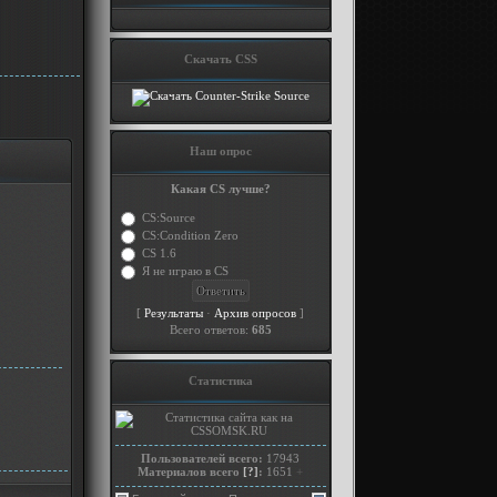
Скачать CSS
Наш опрос
Какая CS лучше?
CS:Source
CS:Condition Zero
CS 1.6
Я не играю в CS
[
·
]
Результаты
Архив опросов
Всего ответов:
685
Статистика
Пользователей всего:
17943
Материалов всего
[?]
:
1651
+