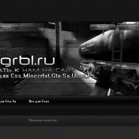
Форум
Профиль
ЛС()
для Gta-Sa
Все для Ucoz
 Игровые новости