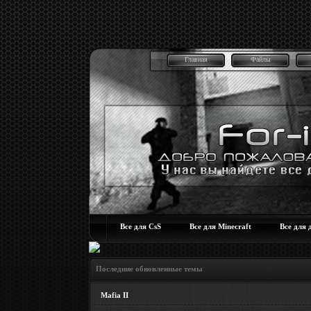
Главная
Файлы
Все для CsS
Все для Minecraft
Все для 
Последние обновленные темы
Mafia II