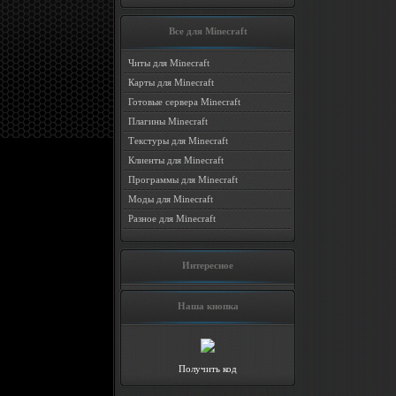
Все для Minecraft
Читы для Minecraft
Карты для Minecraft
Готовые сервера Minecraft
Плагины Minecraft
Текстуры для Minecraft
Клиенты для Minecraft
Программы для Minecraft
Моды для Minecraft
Разное для Minecraft
Интересное
Наша кнопка
Получить код