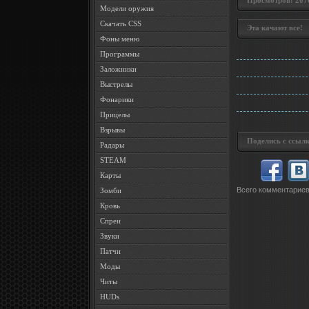
Просмотров: 2070 
Модели оружия
Скачать CSS
Эта качают все!
Фоны меню
Программы
Заложники
Выстрелы
Фонарики
Прицелы
Взрывы
Поделись с ссылк
Радары
STEAM
Карты
Всего комментарие
Зомби
Кровь
Спреи
Звуки
Патчи
Моды
Читы
HUDs