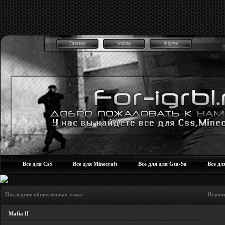
Главная
Файлы
Форум
Все для CsS
Все для Minecraft
Все для для Gta-Sa
Все дл
Последние обновленные темы Игровые но
Mafia II