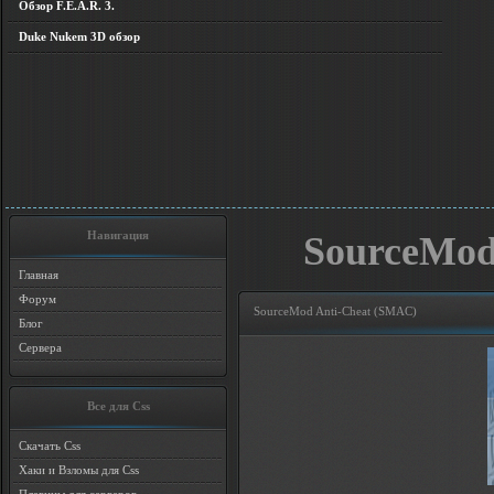
Обзор F.E.A.R. 3.
Duke Nukem 3D обзор
Навигация
SourceMod
Главная
Форум
SourceMod Anti-Cheat (SMAC)
Блог
Сервера
Все для Css
Скачать Css
Хаки и Взломы для Css