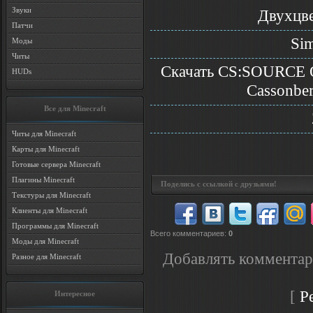
Звуки
Двухцв
Патчи
Sim
Моды
Читы
Скачать CS:SOURC
HUDs
Cassonberr
Все для Minecraft
Читы для Minecraft
Карты для Minecraft
Готовые сервера Minecraft
Плагины Minecraft
Поделись с ссылкой с друзьями!
Текстуры для Minecraft
Клиенты для Minecraft
Программы для Minecraft
Всего комментариев
:
0
Моды для Minecraft
Добавлять комментар
Разное для Minecraft
[
Р
Интересное