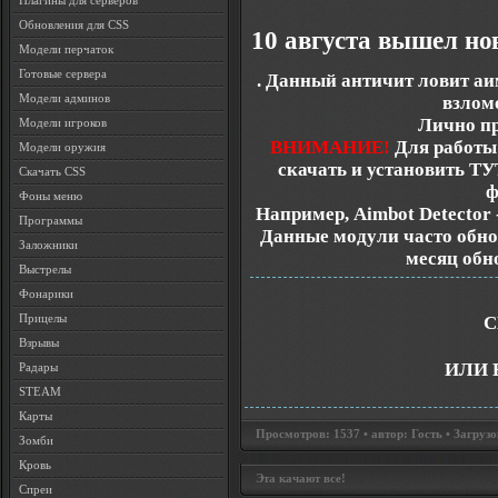
Плагины для серверов
Обновления для CSS
10 августа вышел но
Модели перчаток
Готовые сервера
. Данный античит ловит аим
Модели админов
взлом
Лично пр
Модели игроков
ВНИМАНИЕ!
Для работы
Модели оружия
скачать и установить
ТУ
Скачать CSS
ф
Фоны меню
Например, Aimbot Detector 
Программы
Данные модули часто обнов
Заложники
месяц обно
Выстрелы
Фонарики
Прицелы
С
Взрывы
ИЛИ 
Радары
STEAM
Карты
Просмотров: 1537 • автор: Гость • Загрузо
Зомби
Кровь
Эта качают все!
Спреи