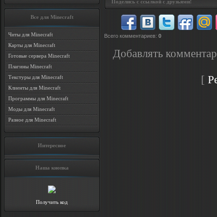
Поделись с ссылкой с друзьями!
Все для Minecraft
Читы для Minecraft
Всего комментариев
:
0
Карты для Minecraft
Добавлять комментар
Готовые сервера Minecraft
Плагины Minecraft
[
Р
Текстуры для Minecraft
Клиенты для Minecraft
Программы для Minecraft
Моды для Minecraft
Разное для Minecraft
Интересное
Наша кнопка
Получить код