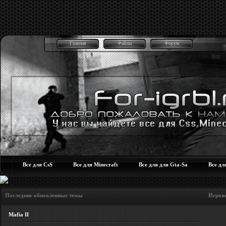
Главная
Файлы
Форум
Все для CsS
Все для Minecraft
Все для для Gta-Sa
Все дл
Последние обновленные темы Игровые но
Mafia II