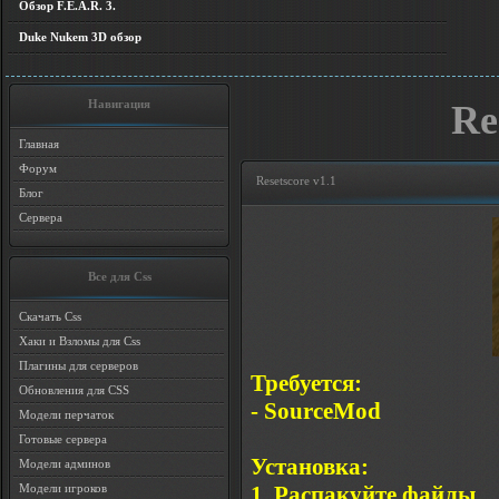
Обзор F.E.A.R. 3.
Duke Nukem 3D обзор
Навигация
Re
Главная
Форум
Resetscore v1.1
Блог
Сервера
Все для Css
Скачать Css
Хаки и Взломы для Css
Плагины для серверов
Требуется:
Обновления для CSS
- SourceMod
Модели перчаток
Готовые сервера
Установка:
Модели админов
1. Распакуйте файлы
Модели игроков