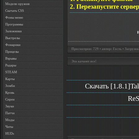
Модели оружия
2. Перезапустите серве
Скачать CSS
Фоны меню
Программы
Заложники
Выстрелы
Фонарики
Просмотров: 729 • автор: Гость • Загрузок
Прицелы
Взрывы
Эта качают все!
Радары
STEAM
Карты
Скачать [1.8.1]T
Зомби
Кровь
ReS
Спреи
Звуки
Патчи
Моды
Читы
HUDs