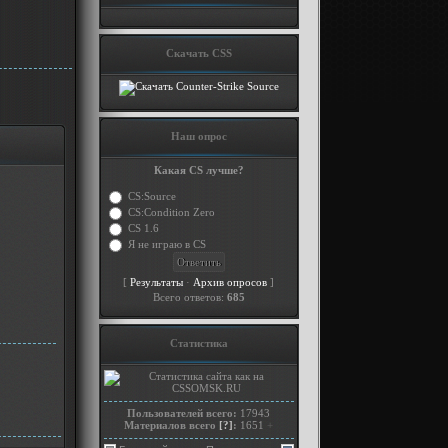
Скачать CSS
Наш опрос
Какая CS лучше?
CS:Source
CS:Condition Zero
CS 1.6
Я не играю в CS
[
·
]
Результаты
Архив опросов
Всего ответов:
685
Статистика
Пользователей всего:
17943
Материалов всего
[?]
:
1651
+