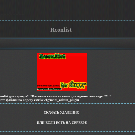
Rconlist
nlist для сервера!!!!Вложены самые важные для админа команды!!!!!!
ете файлик по адресу cstrike\cfg\mani_admin_plugin
СКАЧАТЬ УДАЛЕННО
ИЛИ ЕСЛИ ЕСТЬ НА СЕРВЕРЕ