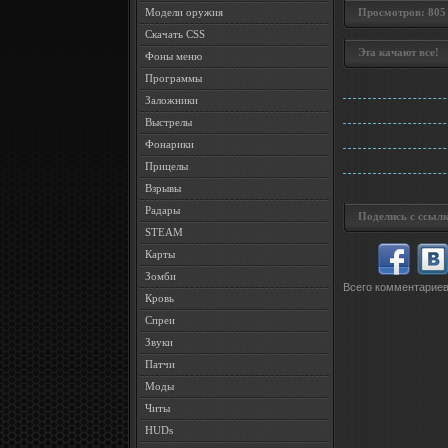
Модели оружия
Просмотров: 805 •
Скачать CSS
Эта качают все!
Фоны меню
Программы
Заложники
Выстрелы
Фонарики
Прицелы
Взрывы
Радары
Поделись с ссылк
STEAM
Карты
Зомби
Всего комментарие
Кровь
Спреи
Звуки
Патчи
Моды
Читы
HUDs