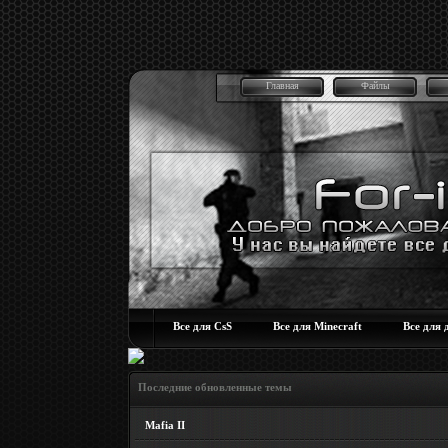
Главная
Файлы
Все для CsS
Все для Minecraft
Все для 
Последние обновленные темы
Mafia II