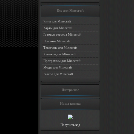
Все для Minecraft
Читы для Minecraft
Карты для Minecraft
Готовые сервера Minecraft
Плагины Minecraft
Текстуры для Minecraft
Клиенты для Minecraft
Программы для Minecraft
Моды для Minecraft
Разное для Minecraft
Интересное
Наша кнопка
Получить код