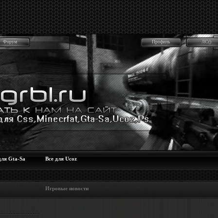
Форум
Профиль
ЛС()
для Gta-Sa
Все для Ucoz
 Игровые новости