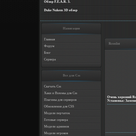
Обзор F.E.A.R. 3.
Duke Nukem 3D обзор
Навигация
Главная
Rconlist
Форум
Блог
Сервера
Все для Css
Скачать Css
Хаки и Взломы для Css
Очень хороший Rco
Плагины для серверов
Установка: Заменя
Обновления для CSS
Модели перчаток
Готовые сервера
Модели админов
Модели игроков