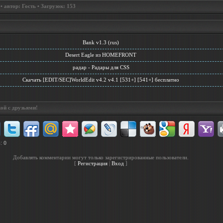
 автор: Гость • Загрузок: 153
Bank v1.3 (rus)
Desert Eagle из HOMEFRONT
радар - Радары для CSS
Скачать [EDIT/SEC]WorldEdit v4.2 v4.1 [531+] [541+] бесплатно
ой с друзьями!
в
:
0
Добавлять комментарии могут только зарегистрированные пользователи.
[
Регистрация
|
Вход
]