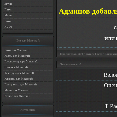
Звуки
Админов добавля
Патчи
Моды
Читы
HUDs
С
ИЛИ 
Все для Minecraft
Читы для Minecraft
Просмотров: 800 • автор: Гость • Загрузок
Карты для Minecraft
Готовые сервера Minecraft
Эта качают все!
Плагины Minecraft
Текстуры для Minecraft
Взло
Клиенты для Minecraft
Очен
Программы для Minecraft
Моды для Minecraft
Разное для Minecraft
T Pa
Интересное