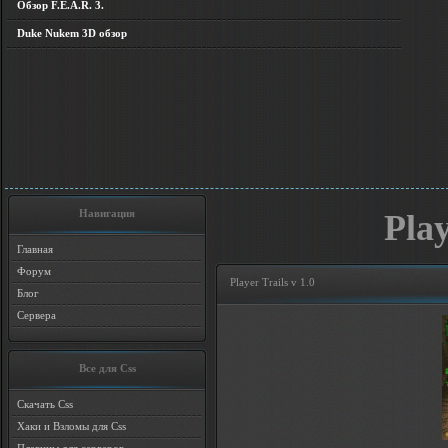
Обзор F.E.A.R. 3.
Duke Nukem 3D обзор
Навигация
Play
Главная
Форум
Player Trails v 1.0
Блог
Сервера
Все для Css
Скачать Css
Хаки и Взломы для Css