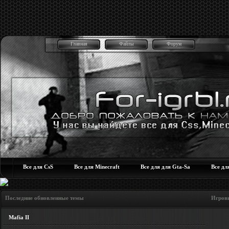
Главная
Файлы
Форум
Все для CsS
Все для Minecraft
Все для для Gta-Sa
Все дл
Последние обновленные темы Игровые но
Mafia II