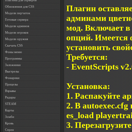
Плагины для серверов
Плагин оставляе
Обновления для CSS
Модели перчаток
админами цветн
Готовые сервера
мод. Включает в 
Модели админов
Модели игроков
опций. Имеется 
Модели оружия
установить свой
Скачать CSS
Фоны меню
Требуется:
Программы
- EventScripts v2
Заложники
Выстрелы
Фонарики
Установка:
Прицелы
Взрывы
1. Распакуйте ар
Радары
2. В autoexec.cf
STEAM
Карты
es_load playertrai
Зомби
3. Перезагрузите
Кровь
Спреи