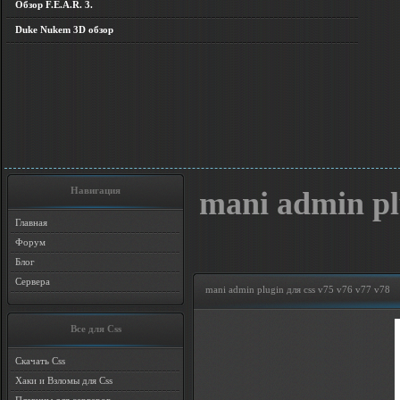
Обзор F.E.A.R. 3.
Duke Nukem 3D обзор
Навигация
mani admin pl
Главная
Форум
Блог
Сервера
mani admin plugin для css v75 v76 v77 v78
Все для Css
Скачать Css
Хаки и Взломы для Css