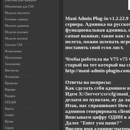
Плагины для серверов
Обновления для CSS
Модели перчаток
Mani Admin Plug-in v1.2.22.
Готовые сервера
сервера. Админка на русско
Модели админов
функциональная админка, о
Модели игроков
самые важные, такие как: ки
Модели оружия
полета, можно шлепать игрок
Скачать CSS
поставить свой rcon лист.
Фоны меню
Программы
Чтобы работала на V75 v75 v
старый на тот который вы с
Заложники
http://mani-admin-plugin.com
Выстрелы
Фонарики
Ответы на вопросы:
Прицелы
Как сделать себя админом в
Взрывы
Идем X:\Server\css\cfg\mani_
Радары
делаем по пунктам, ну да ла
STEAM
Итак, нас спрашивают How ma
Карты
админов генерировать clients
Зомби
Вписываем цифру ОДИН и ж
Кровь
Далее "Enter you name?"
Вводим имя администратора
Спреи