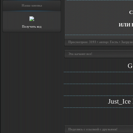
Наша кнопка
С
ИЛИ 
Получить код
Просмотров: 3193 • автор: Гость • Загрузо
Эта качают все!
G
Just_Ice
Поделись с ссылкой с друзьями!