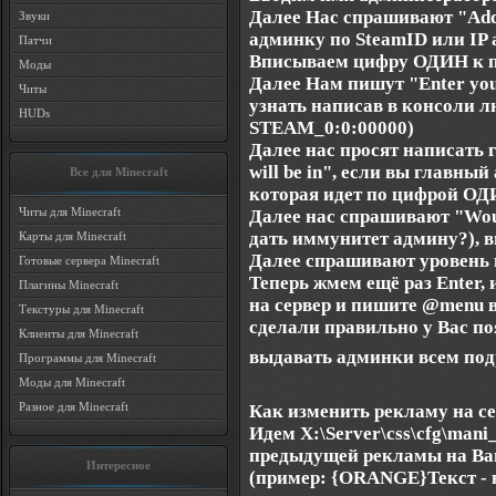
Далее Нас спрашивают "Add 
Звуки
админку по SteamID или IP 
Патчи
Вписываем цифру ОДИН к п
Моды
Далее Нам пишут "Enter yo
Читы
узнать написав в консоли лю
HUDs
STEAM_0:0:00000)
Далее нас просят написать г
will be in", если вы главны
Все для Minecraft
которая идет по цифрой ОД
Читы для Minecraft
Далее нас спрашивают "Would
дать иммунитет админу?), 
Карты для Minecraft
Далее спрашивают уровень 
Готовые сервера Minecraft
Теперь жмем ещё раз Enter, и
Плагины Minecraft
на сервер и пишите @menu в
Текстуры для Minecraft
сделали правильно у Вас по
Клиенты для Minecraft
выдавать админки всем под
Программы для Minecraft
Моды для Minecraft
Разное для Minecraft
Как изменить рекламу на се
Идем X:\Server\css\cfg\mani_
предыдущей рекламы на Ваш
Интересное
(пример: {ORANGE}Текст - в