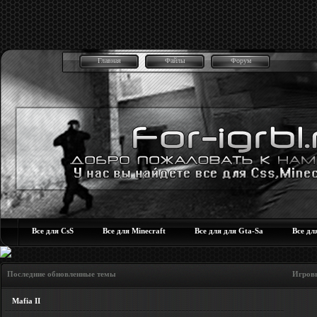
Главная
Файлы
Форум
Все для CsS
Все для Minecraft
Все для для Gta-Sa
Все дл
Последние обновленные темы Игровые но
Mafia II