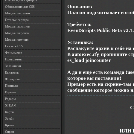
Плагины для серверов
Описание:
Обновления для CSS
Плагин подсчитывает и отоб
Модели перчаток
Готовые сервера
Требуется:
Модели админов
EventScripts Public Beta v2.1
Модели игроков
Модели оружия
Установка:
Скачать CSS
Распакуйте архив к себе на 
Фоны меню
В autoexec.cfg пропишите ст
es_load joincounter
Программы
Заложники
А да и ещё есть команда !us
Выстрелы
которое вы поставили!
Фонарики
Пример есть на скрине-там 
Прицелы
сообщение которое можно н
Взрывы
Радары
STEAM
С
Карты
Зомби
Кровь
ИЛИ 
Спреи