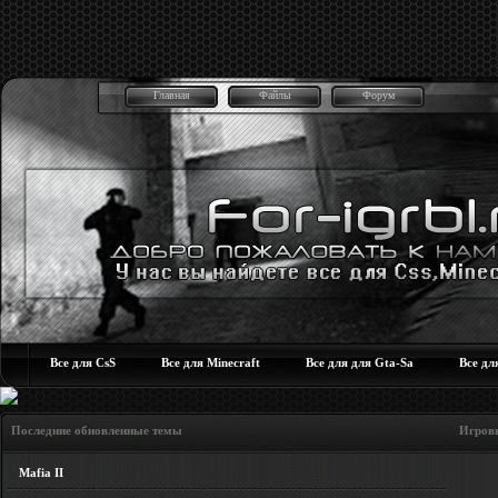
Главная
Файлы
Форум
Все для CsS
Все для Minecraft
Все для для Gta-Sa
Все дл
Последние обновленные темы Игровые но
Mafia II