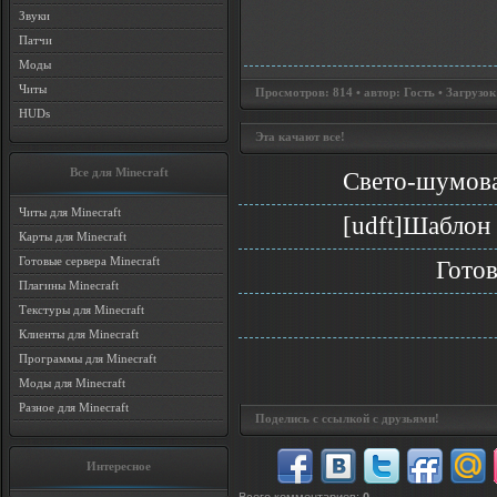
Звуки
Патчи
Моды
Читы
Просмотров: 814 • автор: Гость • Загрузок
HUDs
Эта качают все!
Все для Minecraft
Свето-шумова
Читы для Minecraft
[udft]Шаблон 
Карты для Minecraft
Готовые сервера Minecraft
Гото
Плагины Minecraft
Текстуры для Minecraft
Клиенты для Minecraft
Программы для Minecraft
Моды для Minecraft
Разное для Minecraft
Поделись с ссылкой с друзьями!
Интересное