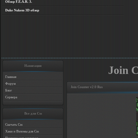
Обзор F.E.A.R. 3.
Duke Nukem 3D обзор
Навигация
Join 
Главная
Форум
Join Counter v2.0 Rus
Блог
Сервера
Все для Css
Скачать Css
Хаки и Взломы для Css