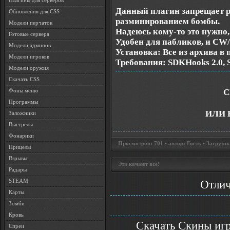
Плагины для серверов
Данный плагин запрещает р
Обновления для CSS
разминированием бомбы.
Модели перчаток
Надеюсь кому-то это нужно,
Готовые сервера
Удобен для пабликов, и CW
Модели админов
Установка: Все из архива в 
Модели игроков
Требования: SDKHooks 2.0, 
Модели оружия
Скачать CSS
С
Фоны меню
Программы
ИЛИ 
Заложники
Выстрелы
Фонарики
Просмотров: 701 • автор: Гость • Загрузок
Прицелы
Взрывы
Эта качают все!
Радары
STEAM
Отлич
Карты
Зомби
Кровь
Скачать Скины игр
Спреи