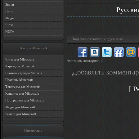
Звуки
Русски
Патчи
Моды
Читы
HUDs
Поделись с ссылкой с друзьями!
Все для Minecraft
Читы для Minecraft
Всего комментариев
:
0
Карты для Minecraft
Добавлять комментар
Готовые сервера Minecraft
Плагины Minecraft
Текстуры для Minecraft
[
Р
Клиенты для Minecraft
Программы для Minecraft
Моды для Minecraft
Разное для Minecraft
Интересное