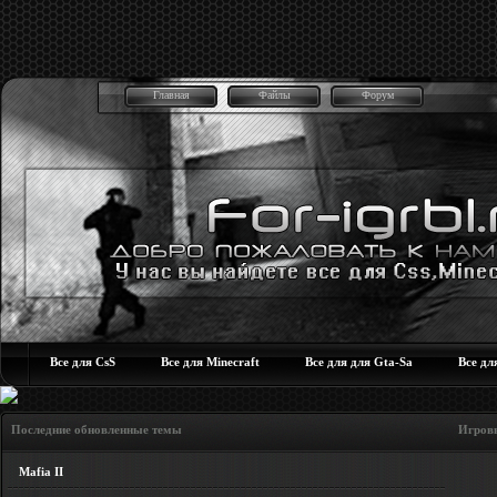
Главная
Файлы
Форум
Все для CsS
Все для Minecraft
Все для для Gta-Sa
Все дл
Последние обновленные темы Игровые но
Mafia II