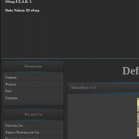
Обзор F.E.A.R. 3.
Duke Nukem 3D обзор
Навигация
Def
Главная
Форум
DefuseFixer v1.0
Блог
Сервера
Все для Css
Скачать Css
Хаки и Взломы для Css