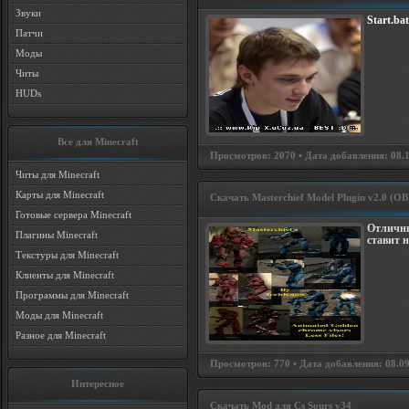
Звуки
Start.ba
Патчи
Моды
Читы
HUDs
Все для Minecraft
Просмотров: 2070 • Дата добавления: 08.10
Читы для Minecraft
Карты для Minecraft
Скачать Masterchief Model Plugin v2.0 (OB
Готовые сервера Minecraft
Отличны
Плагины Minecraft
ставит 
Текстуры для Minecraft
Клиенты для Minecraft
Программы для Minecraft
Моды для Minecraft
Разное для Minecraft
Просмотров: 770 • Дата добавления: 08.09.
Интересное
Скачать Mod для Cs Sours v34