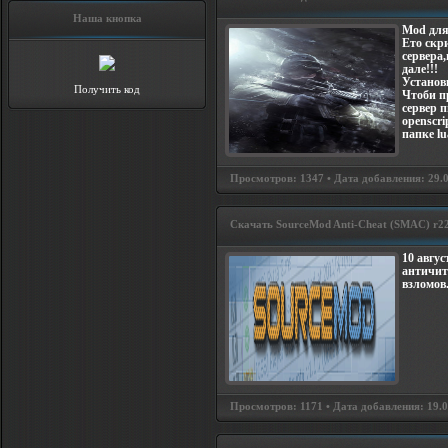
Наша кнопка
Mod для
Ето скр
сервера
дале!!!
Установк
Получить код
Чтоби пр
сервер п
openscri
папке lu
Просмотров: 1347 • Дата добавления: 29.0
Скачать SourceMod Anti-Cheat (SMAC) r2
10 авгу
античит
взломов
Просмотров: 1171 • Дата добавления: 19.08