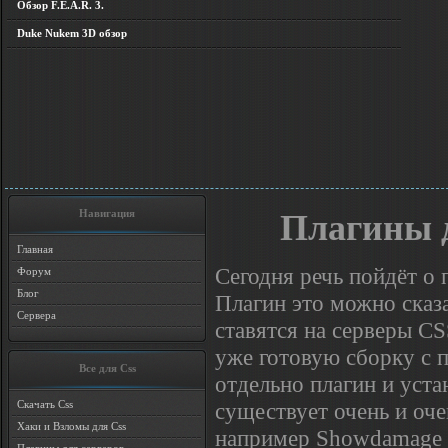
Обзор F.E.A.R. 3.
Duke Nukem 3D обзор
Навигация
Плагины д
Главная
Сегодня речь пойдёт о п
Форум
Блог
Плагин это можно сказ
Сервера
ставятся на серверы CS
уже готовую сборку с п
Все для Css
отдельно плагин и уста
существует очень и оч
Скачать Css
Хаки и Взломы для Css
например Showdamage -