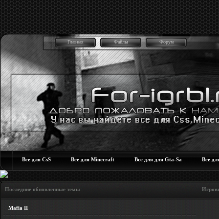
Главная
Файлы
Форум
Все для CsS
Все для Minecraft
Все для для Gta-Sa
Все дл
Последние обновленные темы Игровые но
Mafia II