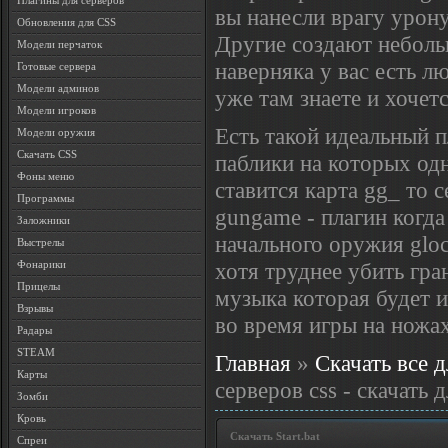
Плагины для серверов
вы нанесли врагу урону
Обновления для CSS
Другие создают неболь
Модели перчаток
наверняка у вас есть 
Готовые сервера
Модели админов
уже там знаете и хочет
Модели игроков
Есть такой идеальный п
Модели оружия
Скачать CSS
паблики на которых од
Фоны меню
ставится карта gg_ то 
Программы
gungame - плагин когда
Заложники
начального оружия glo
Выстрелы
хотя труднее убить гра
Фонарики
Прицелы
музыка которая будет и
Взрывы
во время игры на ножах
Радары
STEAM
Главная
»
Скачать все д
Карты
серверов css - скачать 
Зомби
Кровь
Скачать Start.bat
Спреи