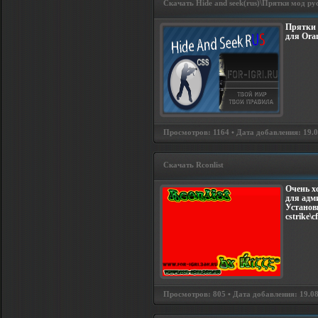
Скачать Hide and seek(rus)\Прятки мод ру
Прятки 
для Oran
Просмотров: 1164 • Дата добавления: 19.0
Скачать Rconlist
Очень х
для адм
Установ
cstrike\
Просмотров: 805 • Дата добавления: 19.08.