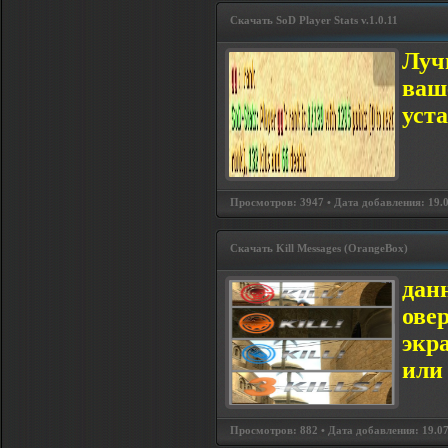
Скачать SoD Player Stats v.1.0.11
Луч
ваше
уст
Просмотров: 3947 • Дата добавления: 19.0
Скачать Kill Messages (OrangeBox)
дан
ове
экр
или
Просмотров: 882 • Дата добавления: 19.07