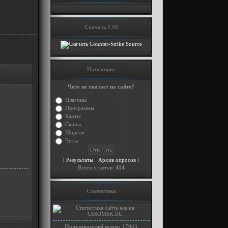
Скачать CSS
Наш опрос
Чего не хватает на сайте?
Плагины
Программы
Карты
Скины
Модели
Читы
[
·
]
Результаты
Архив опросов
Всего ответов:
414
Статистика
Пользователей всего:
17943