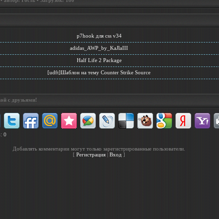
 автор: Гость • Загрузок: 180
p7hook для css v34
adidas_AWP_by_KaJlaIII
Half Life 2 Package
[udft]Шаблон на тему Counter Strike Source
ой с друзьями!
в
:
0
Добавлять комментарии могут только зарегистрированные пользователи.
[
Регистрация
|
Вход
]