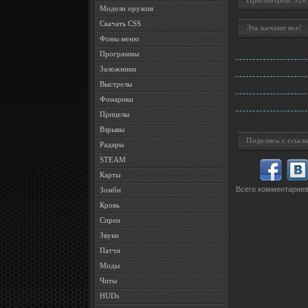
Просмотров: 926 •
Модели оружия
Скачать CSS
Эта качают все!
Фоны меню
Программы
Заложники
Выстрелы
Фонарики
Прицелы
Взрывы
Поделись с ссылк
Радары
STEAM
Карты
Всего комментарие
Зомби
Кровь
Спреи
Звуки
Патчи
Моды
Читы
HUDs