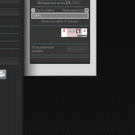
Материалов всего
[?]
:
1651
+
Гости сайта
Пользователи
100%
Всего на сайте
1
человек
Пользователи
онлайн: