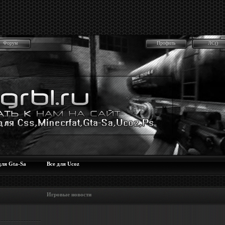
Форум
Профиль
ЛС()
для Gta-Sa
Все для Ucoz
 Игровые новости