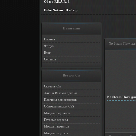
Обзор F.E.A.R. 3.
Duke Nukem 3D обзор
Навигация
Главная
No Steam Патч для
Форум
Блог
Сервера
Все для Css
Скачать Css
Хаки и Взломы для Css
No Steam Патч для
Плагины для серверов
Обновления для CSS
Модели перчаток
Готовые сервера
Модели админов
Модели игроков