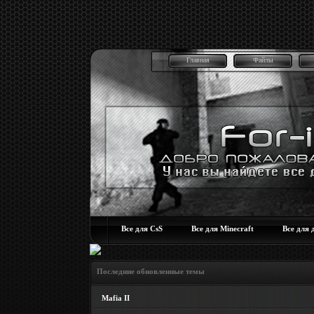
Главная
Файлы
Все для CsS
Все для Minecraft
Все для 
Последние обновленные темы
Mafia II