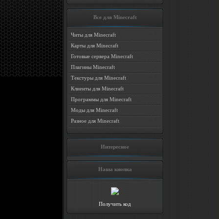
Все для Minecraft
Читы для Minecraft
Карты для Minecraft
Готовые сервера Minecraft
Плагины Minecraft
Текстуры для Minecraft
Клиенты для Minecraft
Программы для Minecraft
Моды для Minecraft
Разное для Minecraft
Интересное
Наша кнопка
Получить код