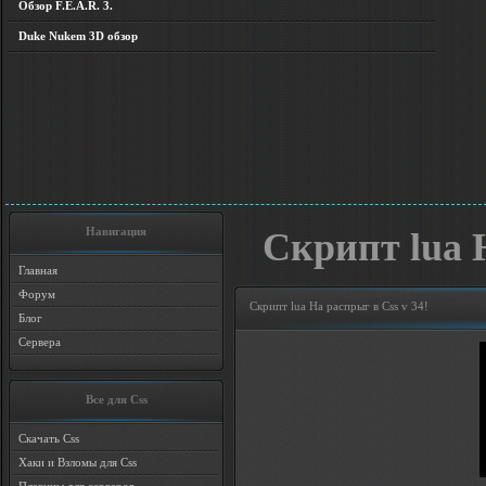
Обзор F.E.A.R. 3.
Duke Nukem 3D обзор
Навигация
Скрипт lua Н
Главная
Форум
Скрипт lua На распрыг в Css v 34!
Блог
Сервера
Все для Css
Скачать Css
Хаки и Взломы для Css