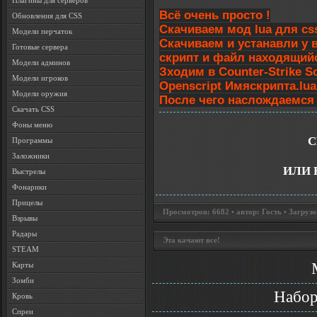
Плагины для серверов
Всё очень просто !
Обновления для CSS
Скачиваем мод lua для css
Модели перчаток
Скачиваем и устанавли
у 
Готовые сервера
скрипт и файл находящийся
Модели админов
Зходим в Counter-Strike S
Модели игроков
Openscript Имяскрипта.lua
Модели оружия
После чего наслождаемся 
Скачать CSS
Фоны меню
С
Программы
Заложники
ИЛИ 
Выстрелы
Фонарики
Прицелы
Просмотров: 6682 • автор: Гость • Загрузо
Взрывы
Радары
Эта качают все!
STEAM
Карты
Зомби
Набор
Кровь
Спреи