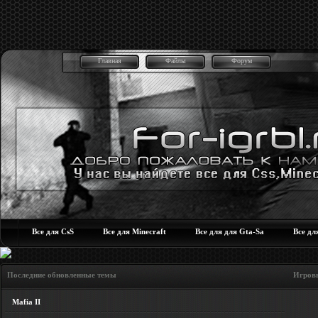
Главная
Файлы
Форум
Все для CsS
Все для Minecraft
Все для для Gta-Sa
Все дл
Последние обновленные темы Игровые но
Mafia II