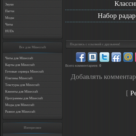
Классн
Звуки
Патчи
Набор радар
Моды
Читы
HUDs
Поделись с ссылкой с друзьями!
Все для Minecraft
Читы для Minecraft
Карты для Minecraft
Всего комментариев
:
0
Готовые сервера Minecraft
Добавлять комментар
Плагины Minecraft
Текстуры для Minecraft
[
Р
Клиенты для Minecraft
Программы для Minecraft
Моды для Minecraft
Разное для Minecraft
Интересное