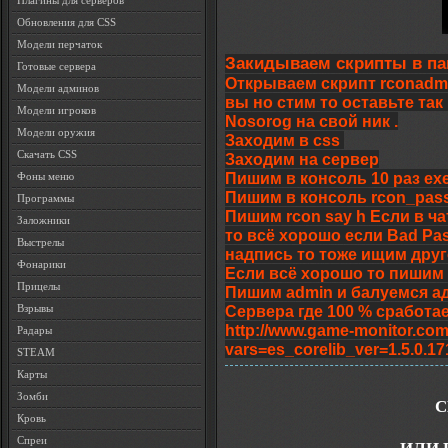
Плагины для серверов
Обновления для CSS
Модели перчаток
Закидываем скрипты в папк
Готовые сервера
Открываем скрипт rconadmi
Модели админов
вы но стим то оставьте так
Модели игроков
Nosorog на свой ник .
Модели оружия
Заходим в css
Скачать CSS
Заходим на сервер
Пишим в консоль 10 раз exe
Фоны меню
Пишим в консоль rcon_pass
Программы
Пишим rcon say h Если в ча
Заложники
то всё хорошо если Bad Pas
Выстрелы
надпись то тоже ищим друг
Фонарики
Если всё хорошо то пишим
Прицелы
Пишим admin и балуемся а
Сервера где 100 % сработае
Взрывы
http://www.game-monitor.co
Радары
vars=es_corelib_ver=1.5.0.1
STEAM
Карты
Зомби
С
Кровь
Спреи