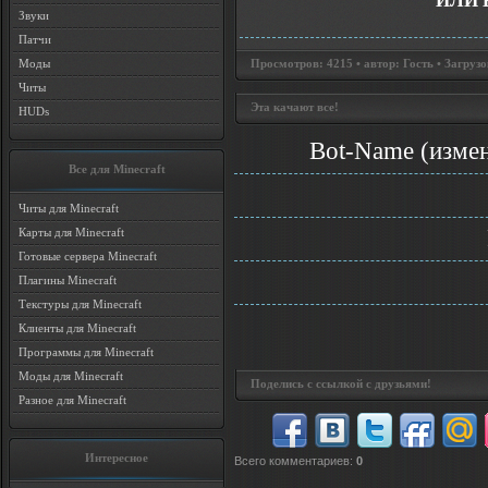
ИЛИ 
Звуки
Патчи
Моды
Просмотров: 4215 • автор: Гость • Загрузо
Читы
Эта качают все!
HUDs
Bot-Name (измен
Все для Minecraft
Читы для Minecraft
Карты для Minecraft
Готовые сервера Minecraft
Плагины Minecraft
Текстуры для Minecraft
Клиенты для Minecraft
Программы для Minecraft
Моды для Minecraft
Поделись с ссылкой с друзьями!
Разное для Minecraft
Интересное
Всего комментариев
:
0