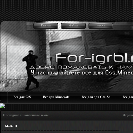
Главная
Файлы
Форум
Все для CsS
Все для Minecraft
Все для для Gta-Sa
Все дл
Последние обновленные темы Игровые но
Mafia II