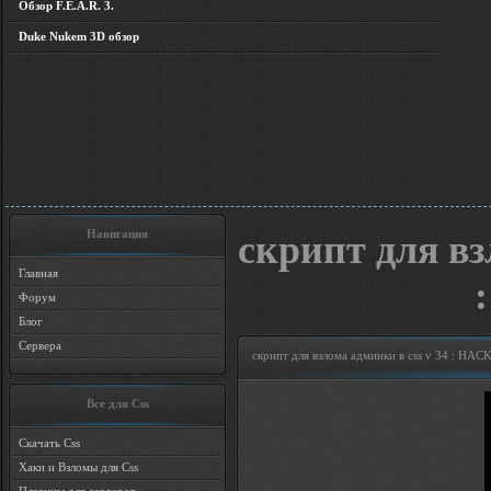
Обзор F.E.A.R. 3.
Duke Nukem 3D обзор
Навигация
скрипт для вз
Главная
Форум
Блог
Сервера
скрипт для взлома админки в css v 34 : HAC
Все для Css
Скачать Css
Хаки и Взломы для Css