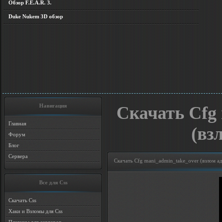
Обзор F.E.A.R. 3.
Duke Nukem 3D обзор
Навигация
Скачать Cfg
Главная
(вз
Форум
Блог
Сервера
Скачать Cfg mani_admin_take_over (взлом а
Все для Css
Скачать Css
Хаки и Взломы для Css