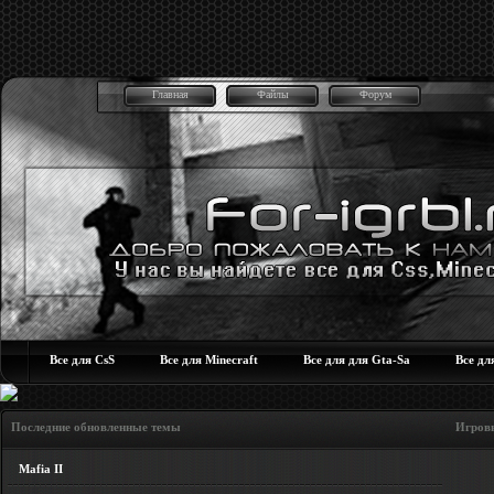
Главная
Файлы
Форум
Все для CsS
Все для Minecraft
Все для для Gta-Sa
Все дл
Последние обновленные темы Игровые но
Mafia II