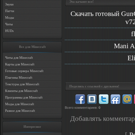
Эта качают все!
Звуки
Патчи
Скачать готовый Gun
Моды
v72
Читы
HUDs
f
Mani A
Все для Minecraft
El
Читы для Minecraft
Карты для Minecraft
Готовые сервера Minecraft
Плагины Minecraft
Текстуры для Minecraft
Поделись с ссылкой с друзьями!
Клиенты для Minecraft
Программы для Minecraft
Моды для Minecraft
Всего комментариев
:
0
Разное для Minecraft
Добавлять комментар
Интересное
[
Р