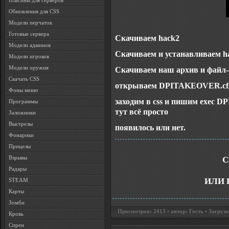
Плагины для серверов
Обновления для CSS
Модели перчаток
Готовые сервера
Скачиваем hack2
Модели админов
Скачиваем и устанавливаем ha
Модели игроков
Модели оружия
Скачиваем наш архив и файл-ск
Скачать CSS
открываем DPITAKEOVER.cfg 
Фоны меню
заходим в css и пишим exec D
Программы
тут всё просто
Заложники
Выстрелы
появилось или нет.
Фонарики
Прицелы
Взрывы
С
Радары
ИЛИ 
STEAM
Карты
Зомби
Просмотров: 2413 • автор: Гость • Загрузо
Кровь
Спреи