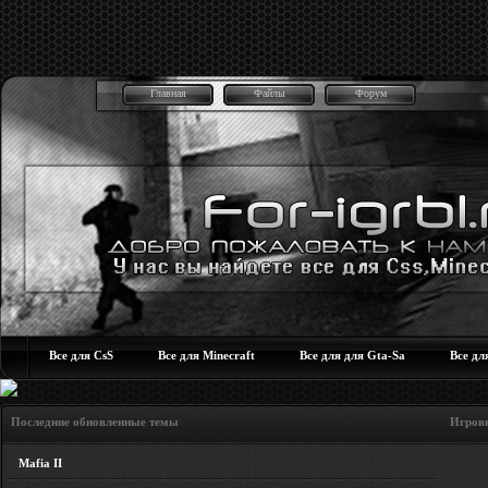
Главная
Файлы
Форум
Все для CsS
Все для Minecraft
Все для для Gta-Sa
Все дл
Последние обновленные темы Игровые но
Mafia II