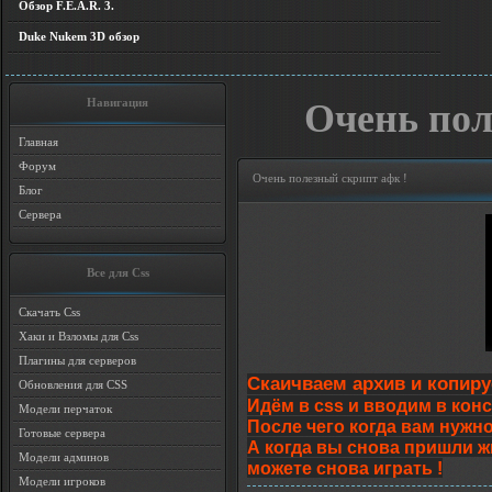
Обзор F.E.A.R. 3.
Duke Nukem 3D обзор
Навигация
Очень пол
Главная
Форум
Очень полезный скрипт афк !
Блог
Сервера
Все для Css
Скачать Css
Хаки и Взломы для Css
Плагины для серверов
Скаичваем архив и копируем
Обновления для CSS
Идём в css и вводим в конс
Модели перчаток
После чего когда вам нужно
Готовые сервера
А когда вы снова пришли ж
Модели админов
можете снова играть !
Модели игроков