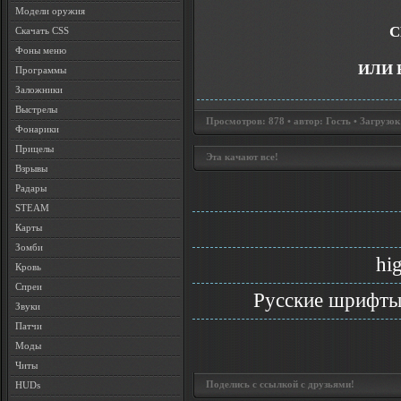
Модели оружия
С
Скачать CSS
Фоны меню
ИЛИ 
Программы
Заложники
Выстрелы
Просмотров: 878 • автор: Гость • Загрузок
Фонарики
Прицелы
Эта качают все!
Взрывы
Радары
STEAM
Карты
Зомби
hi
Кровь
Спреи
Русские шрифты
Звуки
Патчи
Моды
Читы
Поделись с ссылкой с друзьями!
HUDs