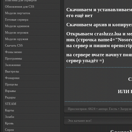
Плагины для серверов
Обновления для CSS
Скачиваем и устанавливаем l
Модели перчаток
его ещё нет
Готовые сервера
Скачиваем архив и копируем 
Модели админов
Модели игроков
Открываем crashzzz.lua и 
ник (строчка name4="Nosoro
Модели оружия
на сервер и пишим openscrip
Скачать CSS
Фоны меню
на сервере вчате начнут появл
Программы
сервер упадёт =)
Заложники
Выстрелы
Фонарики
С
Прицелы
ИЛИ 
Взрывы
Радары
STEAM
Просмотров: 6624 • автор: Гость • Загрузо
Карты
Зомби
Эта качают все!
Кровь
Спреи