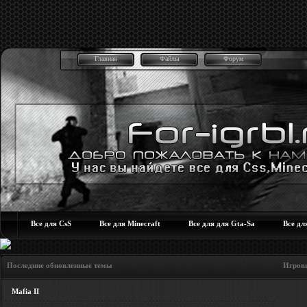
Главная
Файлы
Форум
Все для CsS
Все для Minecraft
Все для для Gta-Sa
Все дл
Последние обновленные темы Игровые но
Mafia II