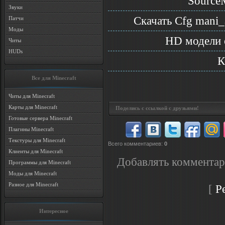
SourceM
Звуки
Скачать Cfg mani_
Патчи
Моды
HD модели 
Читы
HUDs
К
Все для Minecraft
Читы для Minecraft
Карты для Minecraft
Поделись с ссылкой с друзьями!
Готовые сервера Minecraft
Плагины Minecraft
Текстуры для Minecraft
Всего комментариев
:
0
Клиенты для Minecraft
Добавлять комментар
Программы для Minecraft
Моды для Minecraft
Разное для Minecraft
[
Р
Интересное