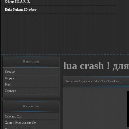
Обзор F.E.A.R. 3.
Duke Nukem 3D обзор
Навигация
lua crash ! для
Главная
Форум
lua crash ! для css v 34 v72 v73 v74 v75
Блог
Сервера
Все для Css
Скачать Css
Хаки и Взломы для Css