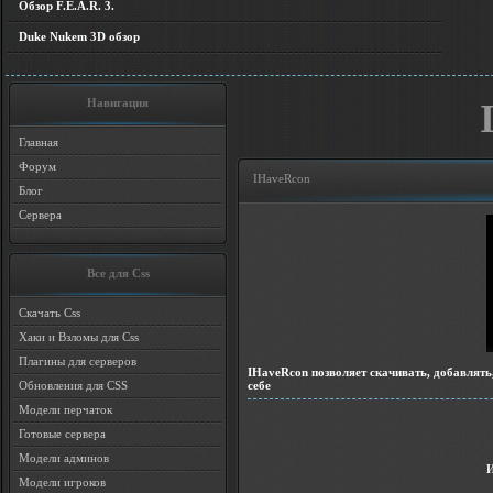
Обзор F.E.A.R. 3.
Duke Nukem 3D обзор
Навигация
Главная
Форум
IHaveRcon
Блог
Сервера
Все для Css
Скачать Css
Хаки и Взломы для Css
Плагины для серверов
IHaveRcon позволяет скачивать, добавлять
себе
Обновления для CSS
Модели перчаток
Готовые сервера
Модели админов
Модели игроков