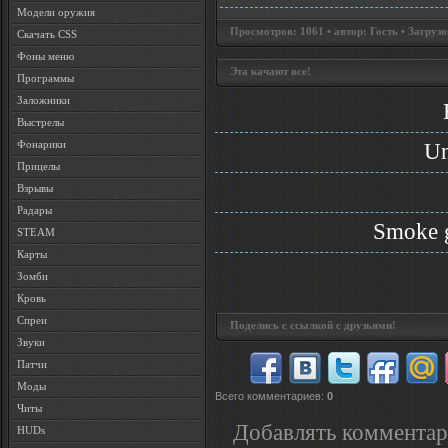
Модели оружия
Просмотров: 1061 • автор: Гость • Загрузо
Скачать CSS
Фоны меню
Эта качают все!
Программы
Заложники
Выстрелы
Фонарики
Un
Прицелы
Взрывы
Радары
Smoke g
STEAM
Карты
Зомби
Кровь
Спреи
Поделись с ссылкой с друзьями!
Звуки
Патчи
Моды
Всего комментариев
:
0
Читы
Добавлять комментар
HUDs