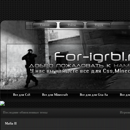
Главная
Файлы
Форум
Все для CsS
Все для Minecraft
Все для для Gta-Sa
Все дл
Последние обновленные темы Игровые но
Mafia II