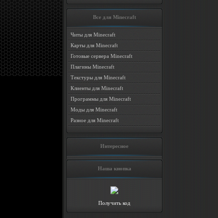
Все для Minecraft
Читы для Minecraft
Карты для Minecraft
Готовые сервера Minecraft
Плагины Minecraft
Текстуры для Minecraft
Клиенты для Minecraft
Программы для Minecraft
Моды для Minecraft
Разное для Minecraft
Интересное
Наша кнопка
Получить код