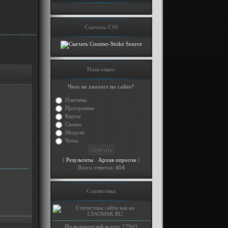
Скачать CSS
Наш опрос
Чего не хватает на сайте?
Плагины
Программы
Карты
Скины
Модели
Читы
[
·
]
Результаты
Архив опросов
Всего ответов:
414
Статистика
Пользователей всего:
17943