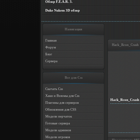
Обзор F.E.A.R. 3.
Duke Nukem 3D обзор
Навигация
Главная
Hack_Rcon_Crash
Форум
Блог
Сервера
Все для Css
Скачать Css
Хаки и Взломы для Css
Hack_Rcon_Crash
Плагины для серверов
Обновления для CSS
Модели перчаток
Готовые сервера
Модели админов
Модели игроков