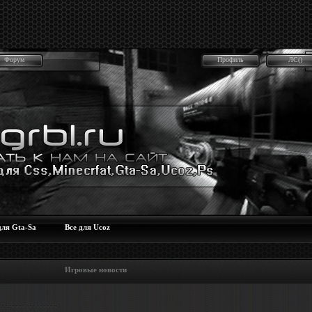
Форум
Профиль
ЛС()
для Gta-Sa
Все для Ucoz
 Игровые новости