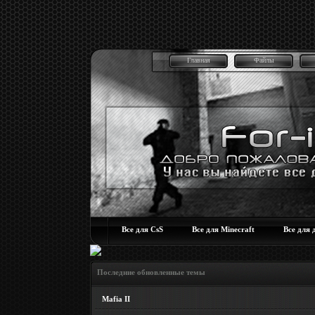
Главная
Файлы
Все для CsS
Все для Minecraft
Все для 
Последние обновленные темы
Mafia II