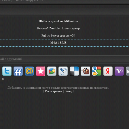
• автор: Гость • Загрузок: 220
Шаблон для uCoz Millenium
Готовый Zombie Hunter сервер
Public Server для css v34
M4A1 SRIS
ой с друзьями!
в
:
0
Добавлять комментарии могут только зарегистрированные пользователи.
[
Регистрация
|
Вход
]