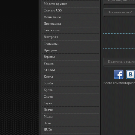
Просмотров: 1052 
Модели оружия
Скачать CSS
Эта качают все!
Фоны меню
Программы
Заложники
Выстрелы
Фонарики
Прицелы
Взрывы
Поделись с ссылк
Радары
STEAM
Карты
Всего комментарие
Зомби
Кровь
Спреи
Звуки
Патчи
Моды
Читы
HUDs