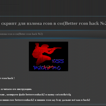
 скрипт для взлома rcon в css(Better rcon hack №
злома rcon в css(Better rcon hack №2)
r rcon hack !
 и читаем его инструкцию.
ив , копируем файл betterrconhack2 в папку css\cstrike\cfg
 и пиши exec betterrconhack2 и пишим rcon say h ну дальше всё как в hack2