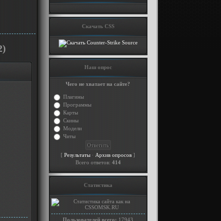
Скачать CSS
2)
Наш опрос
Чего не хватает на сайте?
Плагины
Программы
Карты
Скины
Модели
Читы
[
·
]
Результаты
Архив опросов
Всего ответов:
414
Статистика
Пользователей всего:
17943