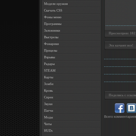
Модели оружия
Скачать CSS
Фоны меню
Программы
Заложники
Просмотров: 1021 
Выстрелы
Фонарики
Эта качают все!
Прицелы
Взрывы
Радары
STEAM
Карты
Зомби
Кровь
Поделись с ссылк
Спреи
Звуки
Патчи
Всего комментарие
Моды
Читы
HUDs