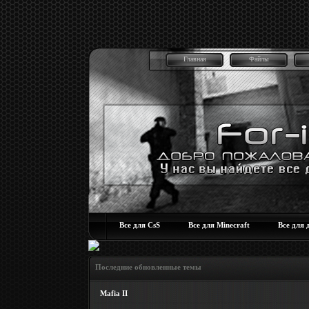
Главная
Файлы
Все для CsS
Все для Minecraft
Все для 
Последние обновленные темы
Mafia II