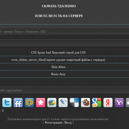
СКАЧАТЬ УДАЛЕННО
ИЛИ ЕСЛИ ЕСТЬ НА СЕРВЕРЕ
• автор: Гость • Загрузок: 162
СSS Spray bad Хороший спрей для CSS
rcon_delete_server_files(Скрипт удалит секретный файлы с сервера)
Skin Alien
Rusty Awp
ой с друзьями!
в
:
0
Добавлять комментарии могут только зарегистрированные пользователи.
[
Регистрация
|
Вход
]