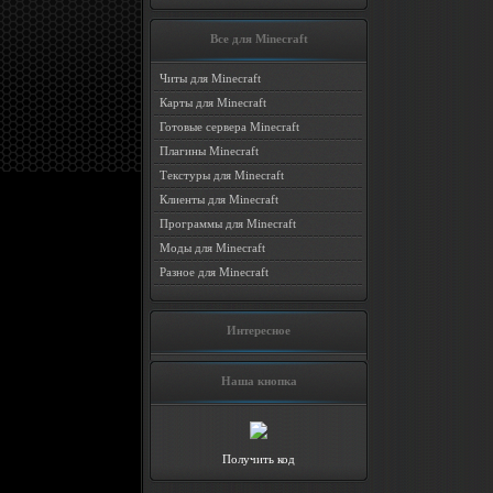
Все для Minecraft
Читы для Minecraft
Карты для Minecraft
Готовые сервера Minecraft
Плагины Minecraft
Текстуры для Minecraft
Клиенты для Minecraft
Программы для Minecraft
Моды для Minecraft
Разное для Minecraft
Интересное
Наша кнопка
Получить код