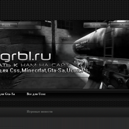
Форум
Профиль
ЛС()
для Gta-Sa
Все для Ucoz
 Игровые новости