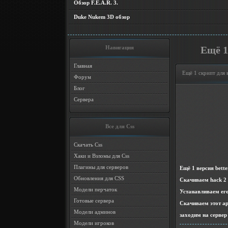
Обзор F.E.A.R. 3.
Duke Nukem 3D обзор
Навигация
Ещё 1
Главная
Ещё 1 скрипт для в
Форум
Блог
Сервера
Все для Css
Скачать Css
Хаки и Взломы для Css
Плагины для серверов
Ещё 1 версия bette
Обновления для CSS
Скачиваем hack 2
Модели перчаток
Устанавливаем его
Готовые сервера
Скачиваем этот арх
Модели админов
заходим на сервер
Модели игроков