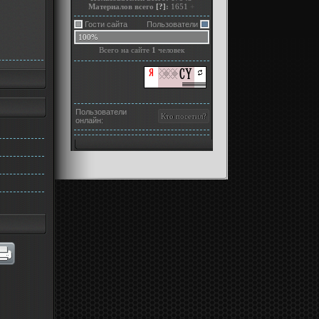
Материалов всего
[?]
:
1651
+
Гости сайта
Пользователи
100%
Всего на сайте
1
человек
Пользователи
онлайн: