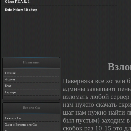
Обзор F.E.A.R. 3.
Duke Nukem 3D обзор
Навигация
Взло
Главная
Наверняка все хотели б
Форум
Блог
админы завышают цены?
Сервера
взломать любой сервер 
нам нужно скачать скр
Все для Css
шаг нам нужно найти л
был пустым) заходим в 
Скачать Css
Хаки и Взломы для Css
скобок раз 10-15 это д