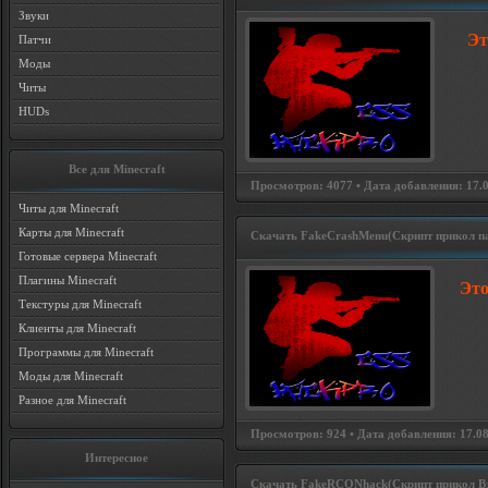
Звуки
Эт
Патчи
Моды
Читы
HUDs
Все для Minecraft
Просмотров: 4077 • Дата добавления: 17.08
Читы для Minecraft
Карты для Minecraft
Скачать FakeCrashMenu(Скрипт прикол па
Готовые сервера Minecraft
Плагины Minecraft
Это
Текстуры для Minecraft
Клиенты для Minecraft
Программы для Minecraft
Моды для Minecraft
Разное для Minecraft
Просмотров: 924 • Дата добавления: 17.08.
Интересное
Скачать FakeRCONhack(Скрипт прикол Вз