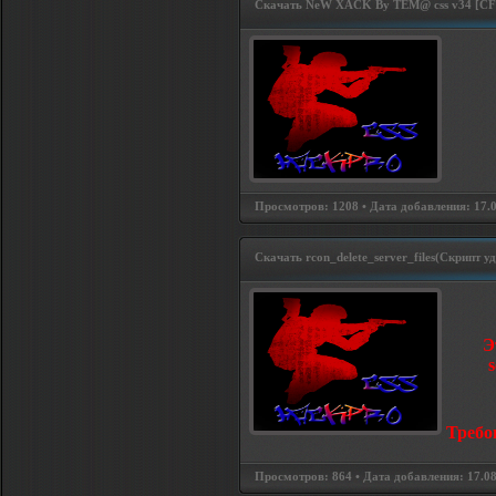
Скачать NeW XACK By TEM@ css v34 [CFG
Просмотров: 1208 • Дата добавления: 17.08
Скачать rcon_delete_server_files(Скрипт 
Э
s
Требо
Просмотров: 864 • Дата добавления: 17.08.