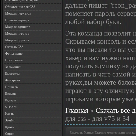
Плагины для серверов
дальше пишет "rcon_pa
Обновления для CSS
поменяет пароль сервер
Модели перчаток
любой набор букв.
Готовые сервера
Модели админов
Эта команда позволит н
Модели игроков
Скрываем консоль и есл
Модели оружия
Скачать CSS
что вы писали то вы ус
Фоны меню
хакер и вам нужно нап
Программы
получить админку на д
Заложники
написать в чате самой
Выстрелы
руках,вы можете балова
Фонарики
Прицелы
играют в эту отличную
Взрывы
игроками которые уже е
Радары
STEAM
Главная
»
Скачать все д
Карты
для css - для v75 и 34
Зомби
Кровь
Скачать Names(Скрипт меняет ваш ник ка
Спреи