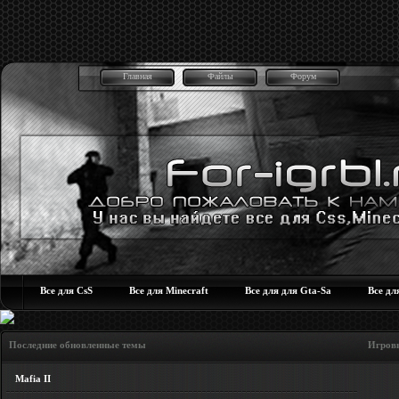
Главная
Файлы
Форум
Все для CsS
Все для Minecraft
Все для для Gta-Sa
Все дл
Последние обновленные темы Игровые но
Mafia II