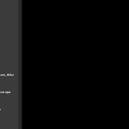
cam_delay
ами при
m