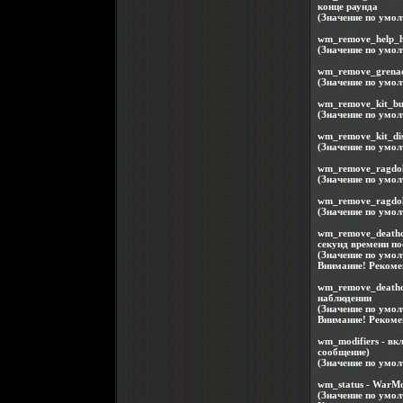
конце раунда
(Значение по умол
wm_remove_help_h
(Значение по умол
wm_remove_grenade
(Значение по умол
wm_remove_kit_bug
(Значение по умол
wm_remove_kit_dis
(Значение по умо
wm_remove_ragdoll
(Значение по умол
wm_remove_ragdoll
(Значение по умол
wm_remove_deathc
секунд времени по
(Значение по умол
Внимание! Рекомен
wm_remove_deathc
наблюдении
(Значение по умол
Внимание! Рекомен
wm_modifiers - в
сообщение)
(Значение по умол
wm_status - WarMo
(Значение по умол