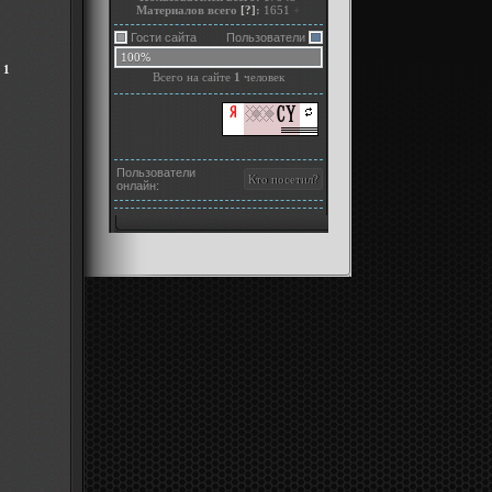
Материалов всего
[?]
:
1651
+
Гости сайта
Пользователи
100%
 1
Всего на сайте
1
человек
Пользователи
онлайн: