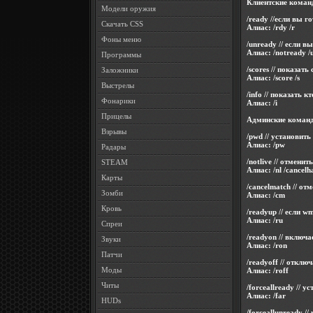
Клиентские коман
Модели оружия
/ready //если вы 
Скачать CSS
Алиас: /rdy /r
Фоны меню
/unready // если 
Алиас: /notready /u
Программы
/scores // показать 
Заложники
Алиас: /score /s
Выстрелы
/info // показать к
Фонарики
Алиас: /i
Прицелы
Админские коман
Взрывы
/pwd // установит
Алиас: /pw
Радары
/notlive // отмени
STEAM
Алиас: /nl /cancelha
Карты
/cancelmatch // от
Зомби
Алиас: /cm
Кровь
/readyup // если 
Алиас: /ru
Спреи
/readyon // включа
Звуки
Алиас: /ron
Патчи
/readyoff // отклю
Моды
Алиас: /roff
Читы
/forceallready // 
Алиас: /far
HUDs
/forceallunready /