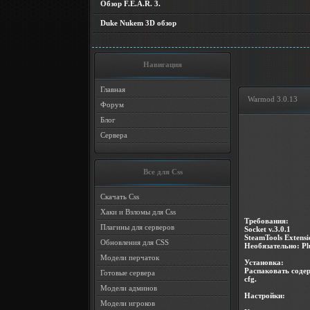
Обзор F.E.A.R. 3.
Duke Nukem 3D обзор
Навигация
Главная
Warmod 3.0.13
Форум
Блог
Сервера
Все для Css
Скачать Css
Хаки и Взломы для Css
Требования:
Плагины для серверов
Socket v.3.0.1
SteamTools Extensi
Обновления для CSS
Необязательно: Plu
Модели перчаток
Установка:
Распаковать содер
Готовые сервера
cfg.
Модели админов
Настройки:
Модели игроков