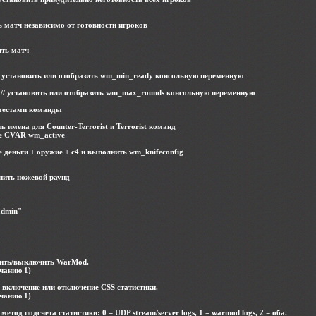
ать матч независимо от готовности игроков
чить матч
/ установить или отобразить wm_min_ready консольную переменную
 // установить или отобразить wm_max_rounds консольную переменную
 местами команды
ить имена для Counter-Terrorist и Terrorist команд
 the CVAR wm_active
все деньги + оружие + c4 и выполнить wm_knifeconfig
менить ножевой раунд
admin"
чить/выключить WarMod.
чанию 1)
- включение или отключение CSS статистики.
чанию 1)
метод подсчета статистики: 0 = UDP stream/server logs, 1 = warmod logs, 2 = оба.