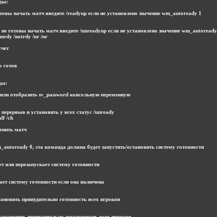
ды:
готовы начать матч введите /readyup если не установлено значение wm_autoready 1
вы не готовы начать матч введите /unreadyup если не установлено значение wm_autoready
nrdy /notrdy /ur /nr
счет
то готов
ды:
ь или отобразить sv_password консольную переменную
ть перервыв и установить у всех статус /unready
lf /ch
менить матч
wm_autoready 0, эта команда должна будет запустить/остановить систему готовности
ет или перезапускает систему готовности
чает систему готовности если она включена
установить принудительно готовность всех игроков
/ установить принудительно неготовность всех игроков