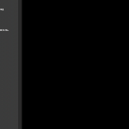
унд
нсоль.