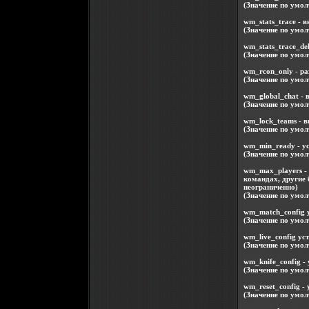
(Значение по умол
wm_stats_trace - 
(Значение по умол
wm_stats_trace_de
(Значение по умол
wm_rcon_only - р
(Значение по умол
wm_global_chat - 
(Значение по умол
wm_lock_teams - 
(Значение по умол
wm_min_ready - ус
(Значение по умол
wm_max_players -
командах, другие 
неограниченно)
(Значение по умол
wm_match_config 
(Значение по умол
wm_live_config ус
(Значение по умол
wm_knife_config -
(Значение по умол
wm_reset_config -
(Значение по умол