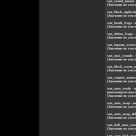
wm_round_money - 
(Значение по умол
wm_block_nightvis
(Значение по умол
wm_bomb_frags - 
(Значение по умол
wm_defuse_frags -
(Значение по умол
wm_ingame_scores 
(Значение по умол
wm_max_rounds - 
(Значение по умол
wm_block_warm_up
(Значение по умол
wm_require_names 
(Значение по умол
wm_auto_ready - в
рекомендуем выста
(Значение по умол
wm_auto_swap - в
(Значение по умол
wm_auto_swap_del
(Значение по умол
wm_half_auto_read
(Значение по умол
wm_auto_kick_team