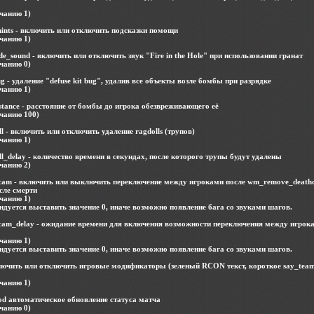
чанию 1)
ints - включить или отключить подсказки помощи
чанию 1)
_sound - включить или отключить звук "Fire in the Hole" при использовании гранат
чанию 0)
 - удаление "defuse kit bug", удалив все объекты возле бомбы при разрядке
чанию 1)
tance - расстояние от бомбы до игрока обезвреживающего её
лчанию 100)
 - включить или отключить удаление ragdolls (трупов)
чанию 1)
_delay - количество времени в секундах, после которого трупы будут удалены
чанию 2)
am - включить или выключить переключение между игроками после wm_remove_death
сле смерти
чанию 1)
дуется выставить значение 0, иначе возможно появление бага со звуками шагов.
am_delay - ожидание времени для включения возможности переключения между игрок
чанию 1)
дуется выставить значение 0, иначе возможно появление бага со звуками шагов.
ключить или отключить игровые модификаторы (зеленый RCON текст, короткое say_tea
чанию 1)
d автоматическое обновление статуса матча
чанию 0)