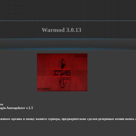
Warmod 3.0.13
on
gin Autoupdater v.1.5
жимое архива в папку вашего сервера, предварительно сделав резервные копии папок 