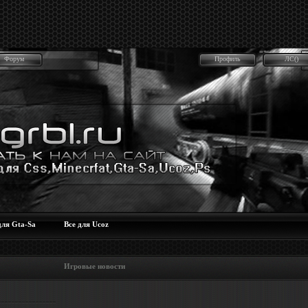
Форум
Профиль
ЛС()
для Gta-Sa
Все для Ucoz
 Игровые новости