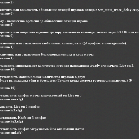
чанию 2)
включить или выключить обновление позиций игроков каждые wm_stats_trace_delay сек
чанию 0)
lay - количество времени до обновления позиции игрока
чанию 5)
азрешить или запретить администратору выполнять команды только через RCON или ко
чанию 0)
включение или отключение глобальных команд чата (@ префикс в messagemode).
чанию 1)
включение или отключение блокировки команд в ходе матча
чанию 1)
тановить минимальное количество игроков написавших /ready для начала Live on 3.
чанию 10)
 установить максимальное количество игроков в двух
будут вынуждены уйти в Spectators (Только когда система готовности включена) (0 =
чанию 10)
установить конфиг матча загружаемый on Live on 3
чанию war.cfg)
тановить Live on 3 конфиг
чанию lo3.cfg)
 установить Knife on 3 конфиг
чанию ko3.cfg)
 установить конфиг загружаемый по окончании матча
чанию end.cfg)