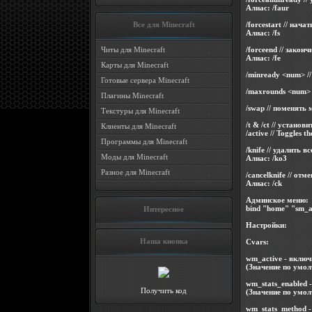
Алиас: /faur
/forcestart // нач
Все для Minecraft
Алиас: /fs
/forceend // закон
Читы для Minecraft
Алиас: /fe
Карты для Minecraft
/minready <num> /
Готовые сервера Minecraft
/maxrounds <num>
Плагины Minecraft
/swap // поменять
Текстуры для Minecraft
/t & /ct // установ
Клиенты для Minecraft
/active // Toggles
Программы для Minecraft
/knife // удалить 
Моды для Minecraft
Алиас: /ko3
Разное для Minecraft
/cancelknife // от
Алиас: /ck
Админское меню:
bind "home" "sm_
Интересное
Настройки:
Наша кнопка
Cvars:
wm_active - вклю
(Значение по умол
wm_stats_enabled 
Получить код
(Значение по умол
wm_stats_method - 