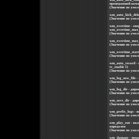
проигравшей кома
(Значение по умол
wm_auto_kick_dela
(Значение по умол
wm_overtime - ове
wm_overtime_max_r
(Значение по умол
wm_overtime_max_
(Значение по умол
wm_overtime_start
(Значение по умо
wm_auto_record - 
tv_enable 1)
(Значение по умол
wm_log_new_file -
(Значение по умол
wm_log_dir - дире
(Значение по умол
wm_save_dir - ди
(Значение по умо
wm_prefix_logs - 
(Значение по умол
wm_play_out - вкл
определен
(Значение по умол
wm_damage - показ