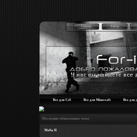
Главная
Файлы
Все для CsS
Все для Minecraft
Все для 
Последние обновленные темы
Mafia II