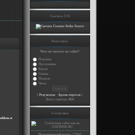
Скачать CSS
Наш опрос
Чего не хватает на сайте?
Плагины
Программы
Карты
Скины
Модели
Читы
[
·
]
Результаты
Архив опросов
Всего ответов:
414
Статистика
addons и
Пользователей всего:
17943