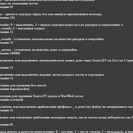
нды по окончании матча
чанию 0)
y - время в секундах перед тем как кикнуть проигравшую команду
чанию 10)
ртайм: 0 = выключить, 1 = играть максимальное кол-во раундов установленное в
ounds, 2 = внезапная смерть.
чанию 1)
rounds - установить максимальное количество раундов в овертайме
чанию 3)
_money - установить количество денег в овертайме
лчанию 10000)
включить или выключить автоматическую запись демо через SourceTV on Live on 3 (тре
чанию 1)
 включить или выключить ведение логов каждого матча в отдельном
чанию 1)
ктория для хранения live match
чанию logs/matches)
ректория для хранения SourceTV демок и WarMod логов
лчанию warmod)
включить или выключить прибавление префикса _ к демо/лог файлу не завершенного ма
чанию 1)
ючить или отключить требование командам играть, после матча когда победитель уже
чанию 0)
ать игроку в консоли повреждения: 0 = удалено, 1 = после смерти, 2 = подождать, и пок