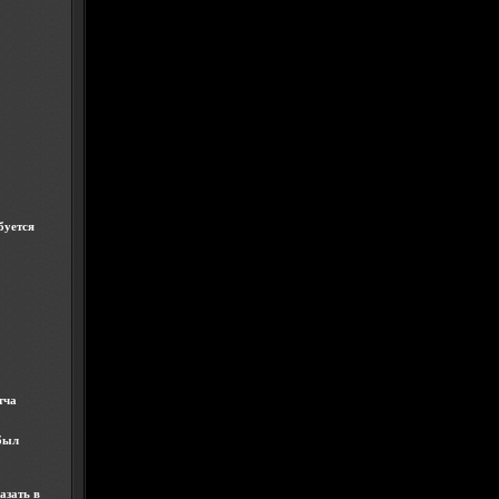
буется
тча
 был
азать в