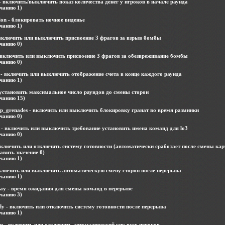
включить/выключить показ количества денег у игроков в начале раунда
чанию 1)
ion - блокировать ночное виденье
чанию 1)
включить или выключить присвоение 3 фрагов за взрыв бомбы
чанию 0)
 включить или выключить присвоение 3 фрагов за обезвреживание бомбы
чанию 0)
- включить или выключить отображение счета в конце каждого раунда
чанию 1)
установить максимальное число раундов до смены сторон
чанию 15)
_grenades - включить или выключить блокировку гранат во время разминки
чанию 0)
- включить или выключить требование установить имена команд для lo3
чанию 0)
ключить или отключить систему готовности (автоматически сработает после смены кар
вить значение 0)
чанию 1)
ключить или выключить автоматическую смену сторон после перерыва
чанию 1)
ay - время ожидания для смены команд в перерыве
чанию 3)
y - включить или отключить систему готовности после перерыва
чанию 1)
 - включить или отключить автоматический кик всех игроков