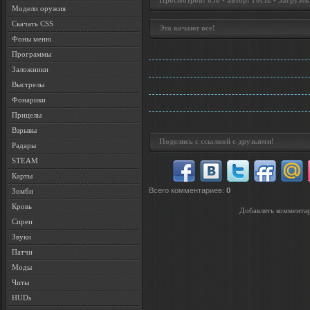
Просмотров: 638 • автор: Гость • Загрузок
Модели оружия
Скачать CSS
Эта качают все!
Фоны меню
Программы
Заложники
Выстрелы
Фонарики
Прицелы
Взрывы
Поделись с ссылкой с друзьями!
Радары
STEAM
Карты
Всего комментариев
:
0
Зомби
Кровь
Добавлять комментар
Спреи
Звуки
Патчи
Моды
Читы
HUDs