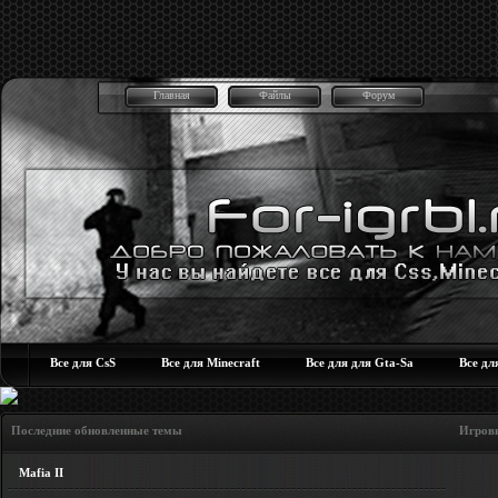
Главная
Файлы
Форум
Все для CsS
Все для Minecraft
Все для для Gta-Sa
Все дл
Последние обновленные темы Игровые но
Mafia II