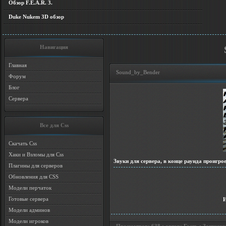
Обзор F.E.A.R. 3.
Duke Nukem 3D обзор
Навигация
Главная
Sound_by_Bender
Форум
Блог
Сервера
Все для Css
Скачать Css
Хаки и Взломы для Css
Звуки для сервера, в конце раунда проигрое
Плагины для серверов
Обновления для CSS
Модели перчаток
Готовые сервера
Модели админов
Модели игроков