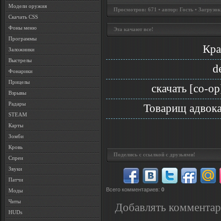
Модели оружия
Просмотров: 671 • автор: Гость • Загрузок
Скачать CSS
Фоны меню
Эта качают все!
Программы
Кра
Заложники
Выстрелы
d
Фонарики
Прицелы
скачать [co-op
Взрывы
Радары
Товарищ адвок
STEAM
Карты
Зомби
Кровь
Поделись с ссылкой с друзьями!
Спреи
Звуки
Патчи
Всего комментариев
:
0
Моды
Читы
Добавлять комментар
HUDs