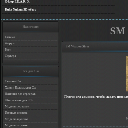
Обзор F.E.A.R. 3.
Duke Nukem 3D обзор
Навигация
SM 
Главная
Форум
SM WeaponGiver
Блог
Сервера
Все для Css
Скачать Css
Хаки и Взломы для Css
Плагины для серверов
Плагин для админов, чтобы давать игрока
Обновления для CSS
Модели перчаток
Готовые сервера
Модели админов
Модели игроков