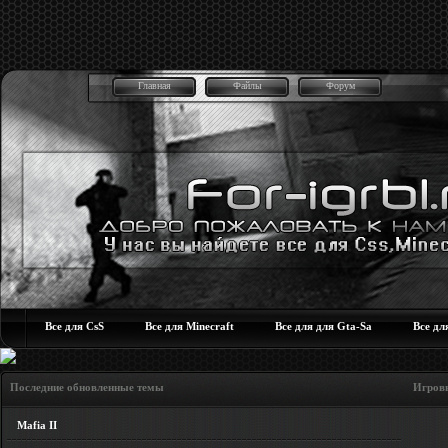
Главная
Файлы
Форум
Все для CsS
Все для Minecraft
Все для для Gta-Sa
Все дл
Последние обновленные темы Игровые но
Mafia II