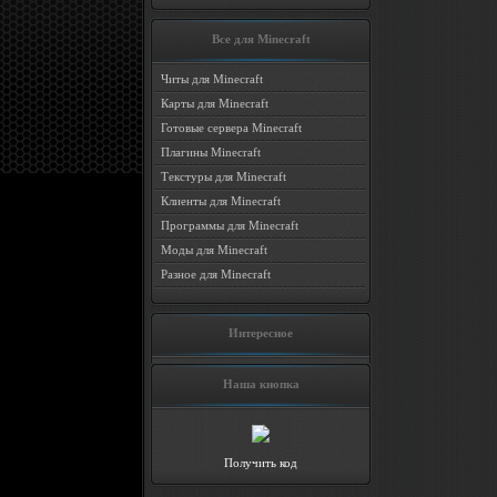
Все для Minecraft
Читы для Minecraft
Карты для Minecraft
Готовые сервера Minecraft
Плагины Minecraft
Текстуры для Minecraft
Клиенты для Minecraft
Программы для Minecraft
Моды для Minecraft
Разное для Minecraft
Интересное
Наша кнопка
Получить код