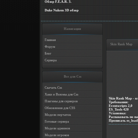
Обзор F.E.A.R. 3.
Duke Nukem 3D обзор
Навигация
Главная
Skin Rank Map
Форум
Блог
Сервера
Все для Css
Скачать Css
Хаки и Взломы для Css
Skin Rank Map - п
Плагины для серверов
Требования:
Eventscripts 2,0
Обновления для CSS
ES_Tools 420
Установка:
Модели перчаток
Распаковать по п
Прописать es_load 
Готовые сервера
Модели админов
Модели игроков