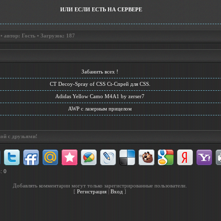
ИЛИ ЕСЛИ ЕСТЬ НА СЕРВЕРЕ
 автор: Гость • Загрузок: 187
Забанить всех !
CT Decoy-Spray of CSS Ct-Спрей для CSS.
Adidas Yellow Camo M4A1 by zerser7
AWP с лазерным прицелом
ой с друзьями!
в
:
0
Добавлять комментарии могут только зарегистрированные пользователи.
[
Регистрация
|
Вход
]