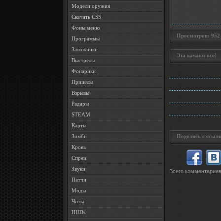
Модели оружия
Скачать CSS
Фоны меню
Просмотров: 952 •
Программы
Заложники
Эта качают все!
Выстрелы
Фонарики
Прицелы
Взрывы
Радары
STEAM
Карты
Зомби
Поделись с ссылк
Кровь
Спреи
Звуки
Всего комментарие
Патчи
Моды
Читы
HUDs