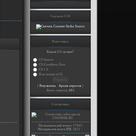
Скачать CSS
Наш опрос
Какая CS лучше?
CS:Source
CS:Condition Zero
CS 1.6
Я не играю в CS
[
·
]
Результаты
Архив опросов
Всего ответов:
685
Статистика
Пользователей всего:
17943
Материалов всего
[?]
:
1651
+