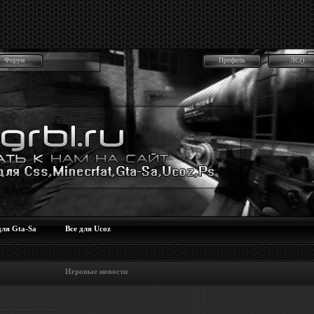
Форум
Профиль
ЛС()
для Gta-Sa
Все для Ucoz
 Игровые новости