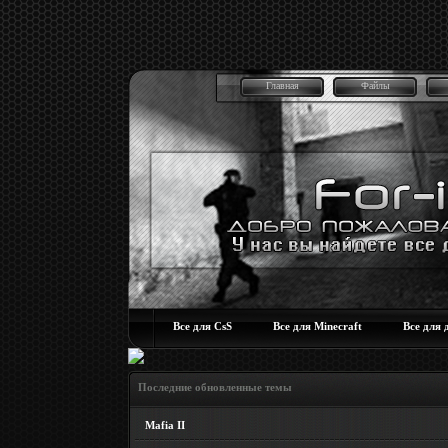
Главная
Файлы
Все для CsS
Все для Minecraft
Все для 
Последние обновленные темы
Mafia II