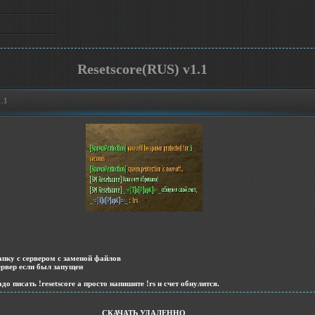
Resetscore(RUS) v1.1
1.1
апку с сервером с заменой файлов
ервер если был запущен
адо писать !resetscore а просто напишите !rs и счет обнулится.
СКАЧАТЬ УДАЛЕННО