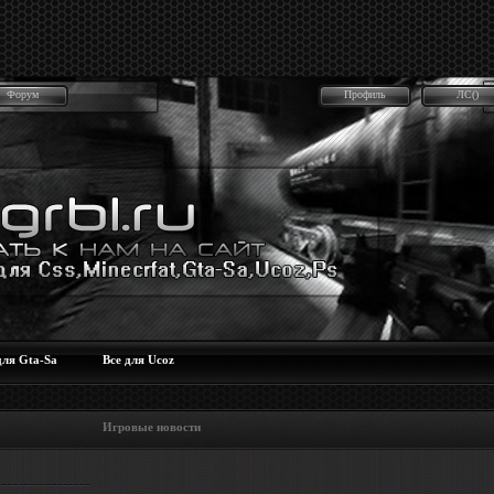
Форум
Профиль
ЛС()
для Gta-Sa
Все для Ucoz
 Игровые новости