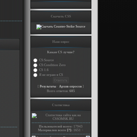
Скачать CSS
Наш опрос
Какая CS лучше?
CS:Source
CS:Condition Zero
CS 1.6
Я не играю в CS
[
·
]
Результаты
Архив опросов
Всего ответов:
685
Статистика
Пользователей всего:
17943
Материалов всего
[?]
:
1651
+