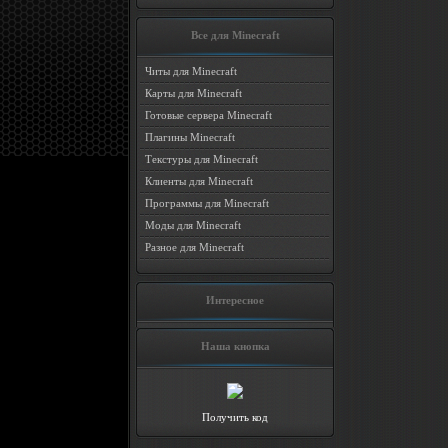
Все для Minecraft
Читы для Minecraft
Карты для Minecraft
Готовые сервера Minecraft
Плагины Minecraft
Текстуры для Minecraft
Клиенты для Minecraft
Программы для Minecraft
Моды для Minecraft
Разное для Minecraft
Интересное
Наша кнопка
Получить код