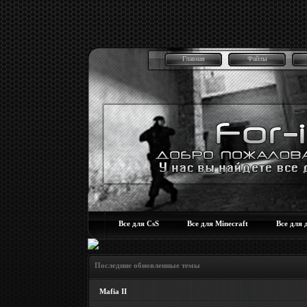
Главная
Файлы
Все для CsS
Все для Minecraft
Все для 
Последние обновленные темы
Mafia II