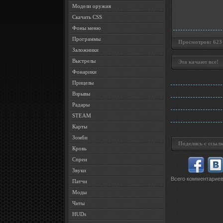
Модели оружия
Скачать CSS
Фоны меню
Программы
Просмотров: 623 •
Заложники
Выстрелы
Эта качают все!
Фонарики
Прицелы
Взрывы
Радары
STEAM
Карты
Зомби
Поделись с ссылк
Кровь
Спреи
Звуки
Всего комментарие
Патчи
Моды
Читы
HUDs