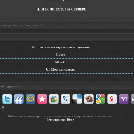
ИЛИ ЕСЛИ ЕСТЬ НА СЕРВЕРЕ
 автор: Гость • Загрузок: 180
Абстрактные векторные фоны с цветами
House
AK-74U
Jail Mod для сервера
ой с друзьями!
в
:
0
Добавлять комментарии могут только зарегистрированные пользователи.
[
Регистрация
|
Вход
]