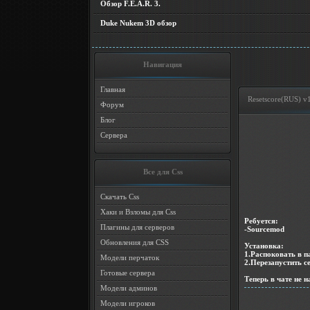
Обзор F.E.A.R. 3.
Duke Nukem 3D обзор
Навигация
Главная
Resetscore(RUS) v
Форум
Блог
Сервера
Все для Css
Скачать Css
Хаки и Взломы для Css
Ребуется:
Плагины для серверов
-Sourcemod
Обновления для CSS
Установка:
1.Распоковать в п
Модели перчаток
2.Перезапустить с
Готовые сервера
Теперь в чате не н
Модели админов
Модели игроков