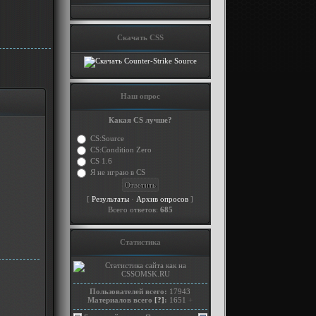
Скачать CSS
Наш опрос
Какая CS лучше?
CS:Source
CS:Condition Zero
CS 1.6
Я не играю в CS
[
·
]
Результаты
Архив опросов
Всего ответов:
685
Статистика
Пользователей всего:
17943
Материалов всего
[?]
:
1651
+