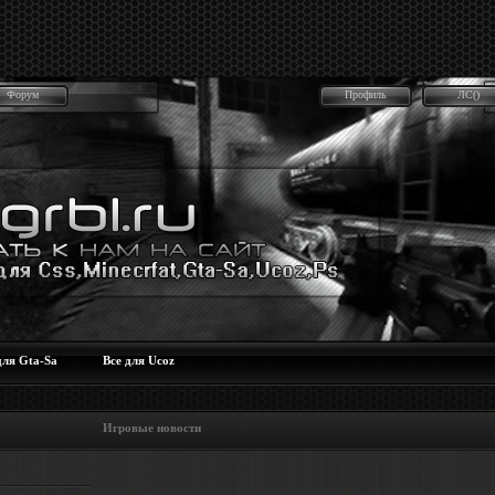
Форум
Профиль
ЛС()
для Gta-Sa
Все для Ucoz
 Игровые новости