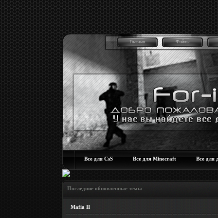
Главная
Файлы
Все для CsS
Все для Minecraft
Все для 
Последние обновленные темы
Mafia II