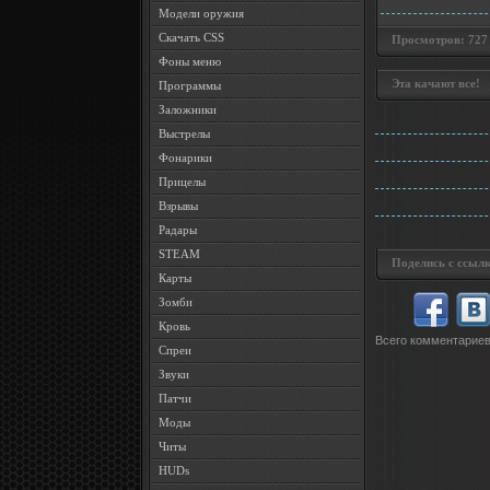
Модели оружия
Скачать CSS
Просмотров: 727 •
Фоны меню
Эта качают все!
Программы
Заложники
Выстрелы
Фонарики
Прицелы
Взрывы
Радары
STEAM
Поделись с ссылк
Карты
Зомби
Кровь
Всего комментарие
Спреи
Звуки
Патчи
Моды
Читы
HUDs