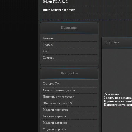
Обзор F.E.A.R. 3.
Duke Nukem 3D обзор
Навигация
Главная
Rcon lock
Форум
Блог
Сервера
Все для Css
Скачать Css
Хаки и Взломы для Css
Установка:
Плагины для серверов
Залить все в папку 
Прописать es_load 
Обновления для CSS
Перезагрузить сер
Модели перчаток
Готовые сервера
Модели админов
Модели игроков