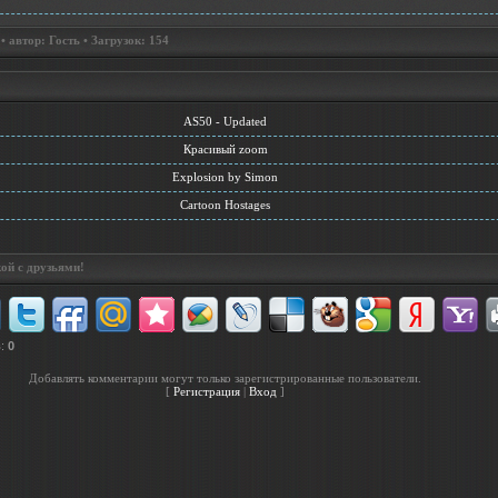
 автор: Гость • Загрузок: 154
AS50 - Updated
Красивый zoom
Explosion by Simon
Cartoon Hostages
ой с друзьями!
в
:
0
Добавлять комментарии могут только зарегистрированные пользователи.
[
Регистрация
|
Вход
]