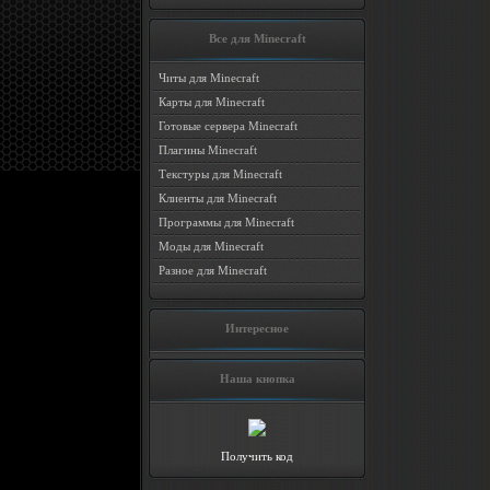
Все для Minecraft
Читы для Minecraft
Карты для Minecraft
Готовые сервера Minecraft
Плагины Minecraft
Текстуры для Minecraft
Клиенты для Minecraft
Программы для Minecraft
Моды для Minecraft
Разное для Minecraft
Интересное
Наша кнопка
Получить код