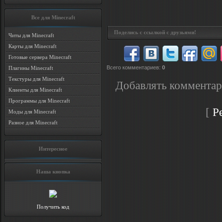
Все для Minecraft
Поделись с ссылкой с друзьями!
Читы для Minecraft
Карты для Minecraft
Готовые сервера Minecraft
Всего комментариев
:
0
Плагины Minecraft
Текстуры для Minecraft
Добавлять комментар
Клиенты для Minecraft
Программы для Minecraft
[
Р
Моды для Minecraft
Разное для Minecraft
Интересное
Наша кнопка
Получить код