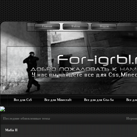
Главная
Файлы
Форум
Все для CsS
Все для Minecraft
Все для для Gta-Sa
Все дл
Последние обновленные темы Игровые но
Mafia II