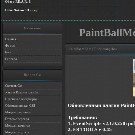
Обзор F.E.A.R. 3.
Duke Nukem 3D обзор
Навигация
PaintBallMo
Главная
Форум
PaintBallMod v 1.0 for orangebox
Блог
Сервера
Все для Css
Скачать Css
Хаки и Взломы для Css
Плагины для серверов
Обновленный плагин PaintB
Обновления для CSS
Модели перчаток
Требования:
Готовые сервера
1. EventScripts v2.1.0.250i pu
Модели админов
2. ES TOOLS v 0.45
Модели игроков