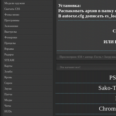
Модели оружия
Установка:
Скачать CSS
Распаковать архив в папку 
Фоны меню
В autoexe.cfg дописать es_lo
Программы
Заложники
С
Выстрелы
Фонарики
ИЛИ 
Прицелы
Взрывы
Радары
Просмотров: 656 • автор: Гость • Загрузок
STEAM
Карты
Эта качают все!
Зомби
PS
Кровь
Спреи
Sako-
Звуки
Патчи
Моды
Читы
Chrom
HUDs