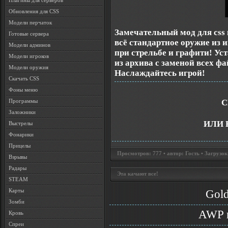
Плагины для серверов
Обновления для CSS
Модели перчаток
Замечательный мод для css 
Готовые сервера
всё стандартное оружие из и
Модели админов
при стрельбе и графити! Ус
Модели игроков
из архива с заменой всех фай
Модели оружия
Наслаждайтесь игрой!
Скачать CSS
Фоны меню
С
Программы
Заложники
ИЛИ 
Выстрелы
Фонарики
Прицелы
Просмотров: 777 • автор: Гость • Загрузок
Взрывы
Радары
Эта качают все!
STEAM
Карты
Gold
Зомби
AWP m
Кровь
Спреи