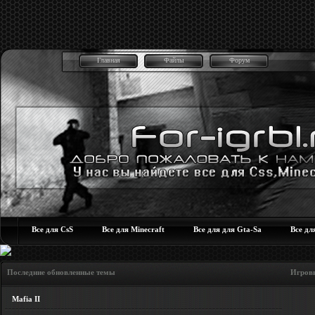
Главная
Файлы
Форум
Все для CsS
Все для Minecraft
Все для для Gta-Sa
Все дл
Последние обновленные темы Игровые но
Mafia II