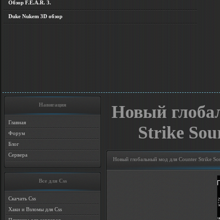
Обзор F.E.A.R. 3.
Duke Nukem 3D обзор
Навигация
Новый глоба
Главная
Strike Sou
Форум
Блог
Сервера
Новый глобальный мод для Counter Strike So
Все для Css
Скачать Css
Хаки и Взломы для Css