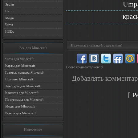
Ump
Звуки
Патчи
крас
Моды
Читы
HUDs
Поделись с ссылкой с друзьями!
Все для Minecraft
Читы для Minecraft
Карты для Minecraft
Всего комментариев
:
0
Готовые сервера Minecraft
Добавлять комментар
Плагины Minecraft
Текстуры для Minecraft
Клиенты для Minecraft
[
Р
Программы для Minecraft
Моды для Minecraft
Разное для Minecraft
Интересное