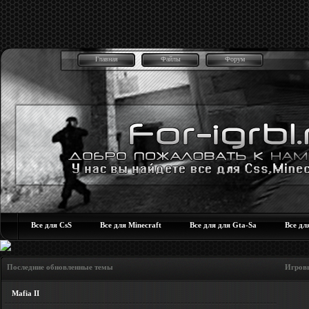
Главная
Файлы
Форум
Все для CsS
Все для Minecraft
Все для для Gta-Sa
Все дл
Последние обновленные темы Игровые но
Mafia II