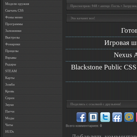
Модели оружия
Просмотров: 948 • автор: Гость • Загрузок
Скачать CSS
Фоны меню
Эта качают все!
Программы
Готов
Заложники
Выстрелы
Игровая ша
Фонарики
Прицелы
Nexus A
Взрывы
Радары
Blackstone Public CSS
STEAM
Карты
Зомби
Кровь
Спреи
Поделись с ссылкой с друзьями!
Звуки
Патчи
Моды
Читы
Всего комментариев
:
0
HUDs
Добавлять комментар