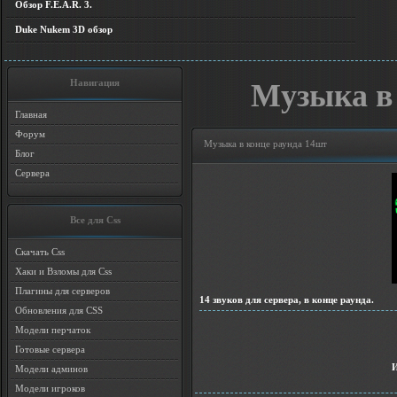
Обзор F.E.A.R. 3.
Duke Nukem 3D обзор
Навигация
Музыка в
Главная
Форум
Музыка в конце раунда 14шт
Блог
Сервера
Все для Css
Скачать Css
Хаки и Взломы для Css
Плагины для серверов
14 звуков для сервера, в конце раунда.
Обновления для CSS
Модели перчаток
Готовые сервера
Модели админов
Модели игроков