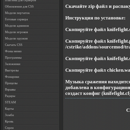
Плагины для серверов
Скачайте zip файл и распаку
Обновления для CSS
Модели перчаток
Инструкция по установке:
Готовые сервера
Модели админов
Скопируйте файл knifefight.s
Модели игроков
Модели оружия
Скопируйте файл knifefight.
Скачать CSS
/cstrike/addons/sourcemod/tra
Фоны меню
Скопируйте файл knifefight.s
Программы
Заложники
Скопируйте файл chicken.wav 
Выстрелы
Фонарики
Музыка сражения находится 
Прицелы
добавлена в конфигурацион
Взрывы
создаст конфиг (knifefight.cf
Радары
STEAM
Карты
С
Зомби
Кровь
Спреи