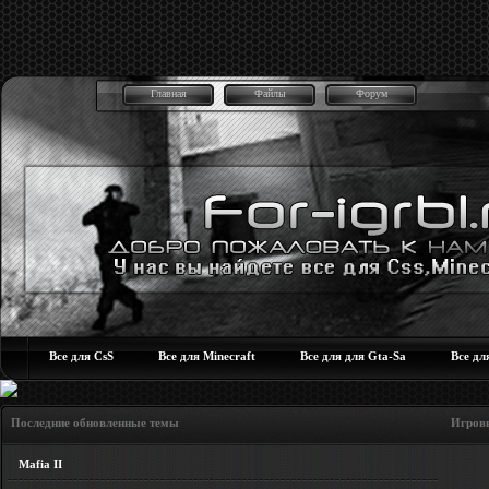
Главная
Файлы
Форум
Все для CsS
Все для Minecraft
Все для для Gta-Sa
Все дл
Последние обновленные темы Игровые но
Mafia II