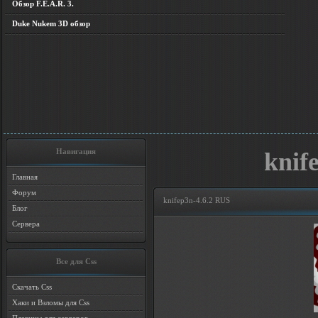
Обзор F.E.A.R. 3.
Duke Nukem 3D обзор
Навигация
knif
Главная
Форум
knifep3n-4.6.2 RUS
Блог
Сервера
Все для Css
Скачать Css
Хаки и Взломы для Css