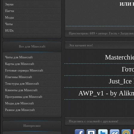
ИЛИ 
Звуки
Патчи
Моды
Читы
HUDs
Просмотров: 689 • автор: Гость • Загрузок
Эта качают все!
Все для Minecraft
Masterchi
Читы для Minecraft
Карты для Minecraft
Гот
Готовые сервера Minecraft
Плагины Minecraft
Just_Ice
Текстуры для Minecraft
Клиенты для Minecraft
AWP_v1 - by Alikm
Программы для Minecraft
Моды для Minecraft
Разное для Minecraft
Поделись с ссылкой с друзьями!
Интересное