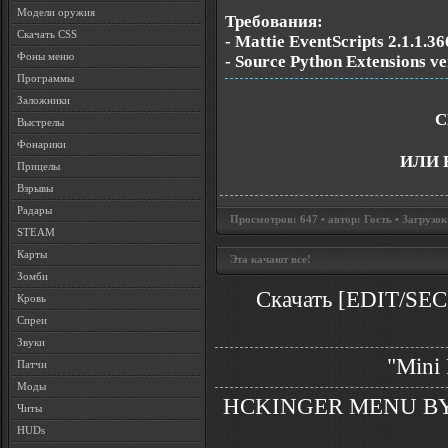
Модели оружия
Требования:
Скачать CSS
- Mattie EventScripts 2.1.1.3
Фоны меню
- Source Python Extensions ve
Программы
Заложники
С
Выстрелы
Фонарики
ИЛИ 
Прицелы
Взрывы
Радары
Просмотров: 647 • автор: Гость • Загрузок
STEAM
Карты
Эта качают все!
Зомби
Скачать [EDIT/SEC]
Кровь
Спреи
Звуки
"Mini 
Патчи
Моды
HCKINGER MENU BY R
Читы
HUDs