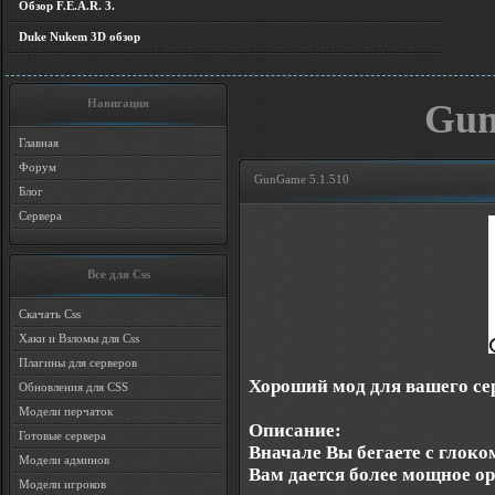
Обзор F.E.A.R. 3.
Duke Nukem 3D обзор
Навигация
Gun
Главная
Форум
GunGame 5.1.510
Блог
Сервера
Все для Css
Скачать Css
Хаки и Взломы для Css
Плагины для серверов
Хороший мод для вашего сер
Обновления для CSS
Модели перчаток
Описание:
Готовые сервера
Вначале Вы бегаете с глоко
Модели админов
Вам дается более мощное о
Модели игроков