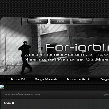
Главная
Файлы
Форум
Все для CsS
Все для Minecraft
Все для для Gta-Sa
Все дл
Последние обновленные темы Игровые но
Mafia II