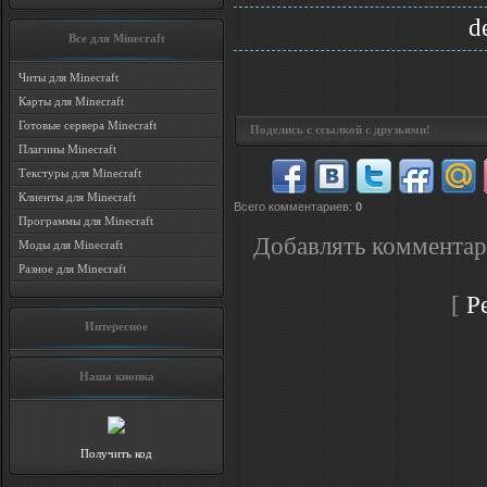
d
Все для Minecraft
Читы для Minecraft
Карты для Minecraft
Готовые сервера Minecraft
Поделись с ссылкой с друзьями!
Плагины Minecraft
Текстуры для Minecraft
Клиенты для Minecraft
Всего комментариев
:
0
Программы для Minecraft
Добавлять комментар
Моды для Minecraft
Разное для Minecraft
[
Р
Интересное
Наша кнопка
Получить код