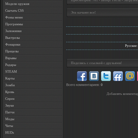
Просмотров: 701 • автор: Гость • Загрузок
Модели оружия
Скачать CSS
Эта качают все!
Фоны меню
Программы
Заложники
Выстрелы
Фонарики
Русские
Прицелы
Взрывы
Поделись с ссылкой с друзьями!
Радары
STEAM
Карты
Всего комментариев
:
0
Зомби
Кровь
Добавлять комментар
Спреи
Звуки
Патчи
Моды
Читы
HUDs