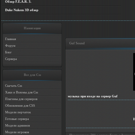
Обзор F.E.A.R. 3.
Duke Nukem 3D обзор
Навигация
Главная
Guf Sound
Форум
Блог
Сервера
Все для Css
Скачать Css
Хаки и Взломы для Css
музыка при входе на сервер Guf
Плагины для серверов
Обновления для CSS
Модели перчаток
Готовые сервера
Модели админов
Модели игроков