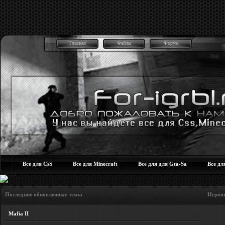
Главная
Файлы
Форум
Все для CsS
Все для Minecraft
Все для для Gta-Sa
Все дл
Последние обновленные темы Игровые но
Mafia II