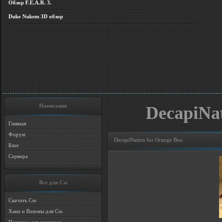
Обзор F.E.A.R. 3.
Duke Nukem 3D обзор
Навигация
DecapiNat
Главная
Форум
DecapiNation for Orange Box
Блог
Сервера
Все для Css
Скачать Css
Хаки и Взломы для Css