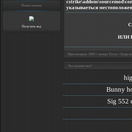
cstrike\addons\sourcemod\con
Наша кнопка
указываеться местоположе
С
Получить код
ИЛИ 
Просмотров: 1085 • автор: Гость • Загрузо
Эта качают все!
hi
Bunny h
Sig 552 