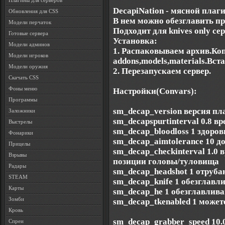
Плагины для серверов
DecapiNation - мясной плаги
Обновления для CSS
В нем можно обезглавить п
Модели перчаток
Подходит для knives only сер
Готовые сервера
Установка:
Модели админов
1. Распаковываем архив.Ко
Модели игроков
addons,models,materials.Вст
Модели оружия
2. Перезапускаем сервер.
Скачать CSS
Фоны меню
Настройки(Convars):
Программы
sm_decap_version версия пл
Заложники
sm_decapspurtinterval 0.8 в
Выстрелы
sm_decap_bloodloss 1 здоро
Фонарики
sm_decap_aimtolerance 10 д
Прицелы
sm_decap_checkinterval 1.0
Взрывы
позиции головы/туловища
Радары
sm_decap_headshot 1 отруба
STEAM
sm_decap_knife 1 обезглавл
Карты
sm_decap_he 1 обезглавлив
Зомби
sm_decap_tkenabled 1 может
Кровь
sm_decap_grabber_speed 10.
Спреи