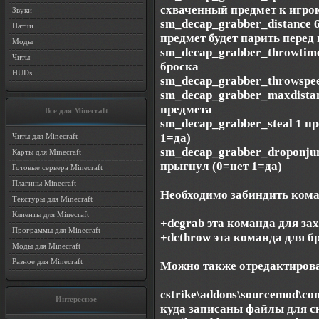
схваченный предмет к игро
Звуки
sm_decap_grabber_distance 
Патчи
предмет будет парить перед
Моды
sm_decap_grabber_throwtime
Читы
броска
HUDs
sm_decap_grabber_throwspee
sm_decap_grabber_maxdista
предмета
Все для Minecraft
sm_decap_grabber_steal 1 п
1=да)
Читы для Minecraft
sm_decap_grabber_droponjum
Карты для Minecraft
прыгнул (0=нет 1=да)
Готовые сервера Minecraft
Плагины Minecraft
Необходимо забиндить ком
Текстуры для Minecraft
Клиенты для Minecraft
+dcgrab эта команда для зах
Программы для Minecraft
+dcthrow эта команда для б
Моды для Minecraft
Разное для Minecraft
Можно также отредактиров
cstrike\addons\sourcemod\con
Интересное
куда записаны файлы для с