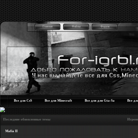
Главная
Файлы
Форум
Все для CsS
Все для Minecraft
Все для для Gta-Sa
Все дл
Последние обновленные темы Игровые но
Mafia II