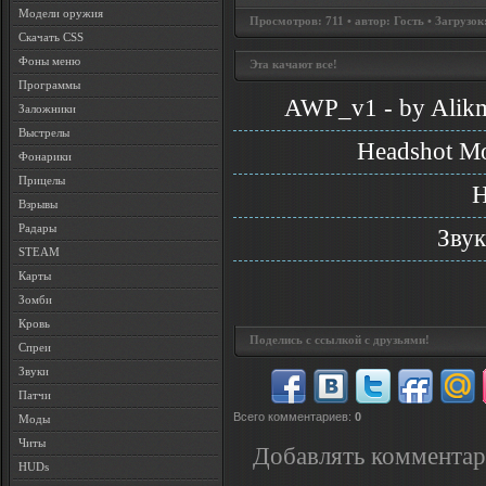
Модели оружия
Просмотров: 711 • автор: Гость • Загрузок
Скачать CSS
Фоны меню
Эта качают все!
Программы
AWP_v1 - by Alikm
Заложники
Выстрелы
Headshot Mo
Фонарики
Прицелы
H
Взрывы
Радары
Зву
STEAM
Карты
Зомби
Кровь
Поделись с ссылкой с друзьями!
Спреи
Звуки
Патчи
Всего комментариев
:
0
Моды
Читы
Добавлять комментар
HUDs