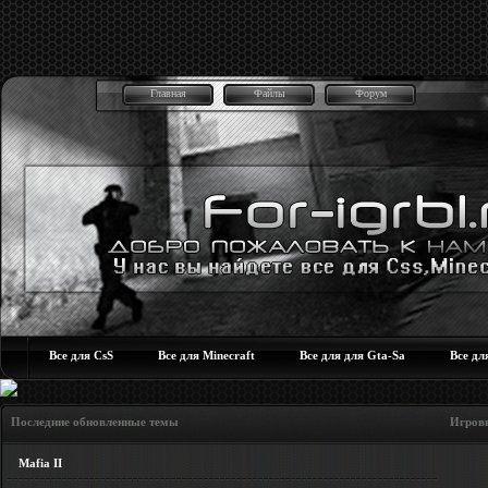
Главная
Файлы
Форум
Все для CsS
Все для Minecraft
Все для для Gta-Sa
Все дл
Последние обновленные темы Игровые но
Mafia II