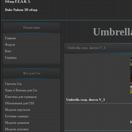
Обзор F.E.A.R. 3.
Duke Nukem 3D обзор
Навигация
Umbrella
Главная
Форум
Umbrella corp. sleeves V_3
Блог
Сервера
Все для Css
Скачать Css
Хаки и Взломы для Css
Плагины для серверов
Umbrella corp. sleeves V_3
Обновления для CSS
Модели перчаток
Готовые сервера
Модели админов
Модели игроков