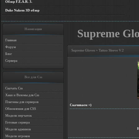
Обзор F.E.A.R. 3.
Duke Nukem 3D обзор
Навигация
Supreme Glov
Главная
Форум
Supreme Gloves + Tattoo Sleeve V.2
Блог
Сервера
Все для Css
Скачать Css
Хаки и Взломы для Css
Плагины для серверов
Скачиваем =)
Обновления для CSS
Модели перчаток
Готовые сервера
Модели админов
Модели игроков