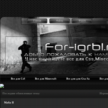
Главная
Файлы
Форум
Все для CsS
Все для Minecraft
Все для для Gta-Sa
Все дл
Последние обновленные темы Игровые но
Mafia II