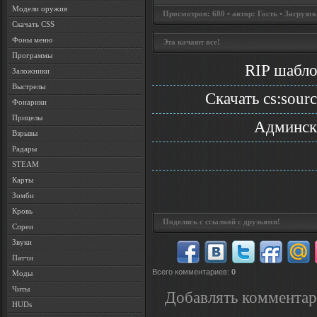
Модели оружия
Просмотров: 680 • автор: Гость • Загрузок
Скачать CSS
Фоны меню
Эта качают все!
Программы
RIP шабло
Заложники
Выстрелы
Скачать cs:sour
Фонарики
Прицелы
Админски
Взрывы
Радары
STEAM
Карты
Зомби
Кровь
Поделись с ссылкой с друзьями!
Спреи
Звуки
Патчи
Всего комментариев
:
0
Моды
Читы
Добавлять комментар
HUDs