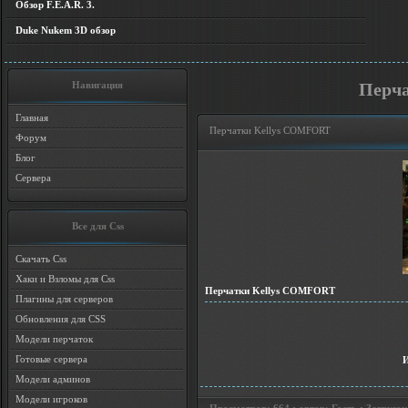
Обзор F.E.A.R. 3.
Duke Nukem 3D обзор
Навигация
Перч
Главная
Перчатки Kellys COMFORT
Форум
Блог
Сервера
Все для Css
Скачать Css
Хаки и Взломы для Css
Перчатки Kellys COMFORT
Плагины для серверов
Обновления для CSS
Модели перчаток
Готовые сервера
Модели админов
Модели игроков