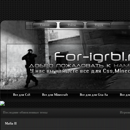
Главная
Файлы
Форум
Все для CsS
Все для Minecraft
Все для для Gta-Sa
Все дл
Последние обновленные темы Игровые но
Mafia II