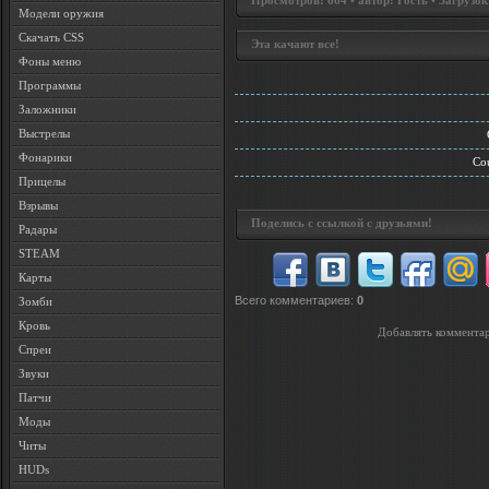
Просмотров: 664 • автор: Гость • Загрузок
Модели оружия
Скачать CSS
Эта качают все!
Фоны меню
Программы
Заложники
Выстрелы
Фонарики
Cou
Прицелы
Взрывы
Поделись с ссылкой с друзьями!
Радары
STEAM
Карты
Всего комментариев
:
0
Зомби
Кровь
Добавлять комментар
Спреи
Звуки
Патчи
Моды
Читы
HUDs