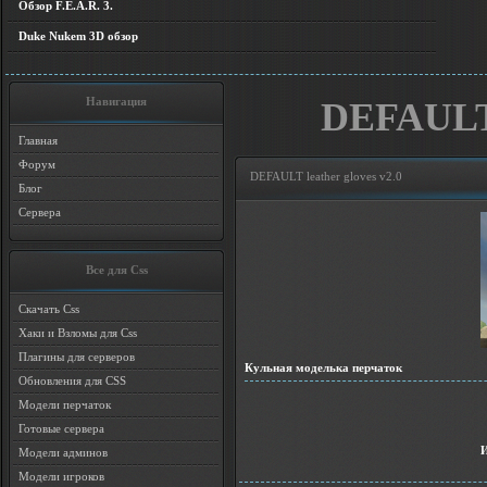
Обзор F.E.A.R. 3.
Duke Nukem 3D обзор
Навигация
DEFAULT l
Главная
Форум
DEFAULT leather gloves v2.0
Блог
Сервера
Все для Css
Скачать Css
Хаки и Взломы для Css
Плагины для серверов
Кульная моделька перчаток
Обновления для CSS
Модели перчаток
Готовые сервера
Модели админов
Модели игроков