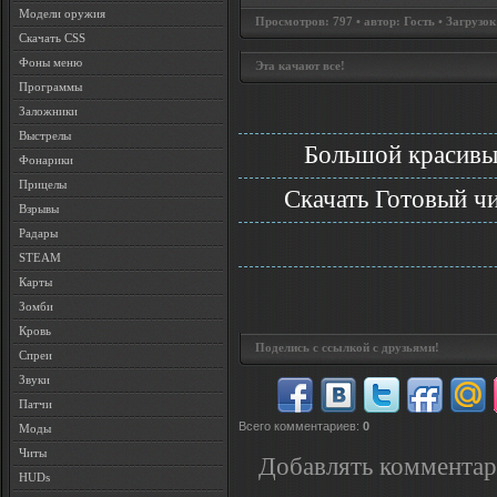
Модели оружия
Просмотров: 797 • автор: Гость • Загрузок
Скачать CSS
Фоны меню
Эта качают все!
Программы
Заложники
Выстрелы
Большой красивы
Фонарики
Прицелы
Скачать Готовый чи
Взрывы
Радары
STEAM
Карты
Зомби
Кровь
Поделись с ссылкой с друзьями!
Спреи
Звуки
Патчи
Всего комментариев
:
0
Моды
Читы
Добавлять комментар
HUDs