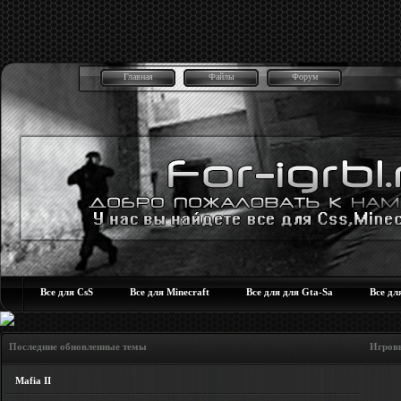
Главная
Файлы
Форум
Все для CsS
Все для Minecraft
Все для для Gta-Sa
Все дл
Последние обновленные темы Игровые но
Mafia II